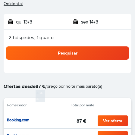
Ocidental
qui 13/8
-
sex 14/8
2 hóspedes, 1 quarto
Pesquisar
Ofertas desde
87 €
/
preço por noite mais barato(a)
Fornecedor
Total por noite
87 €
Ver oferta