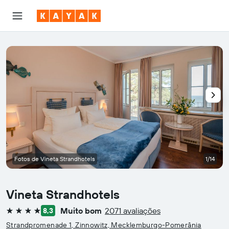
Fotos de Vineta Strandhotels
1/14
Vineta Strandhotels
Muito bom
2071 avaliações
8,3
4 estrelas
Strandpromenade 1, Zinnowitz, Mecklemburgo-Pomerânia