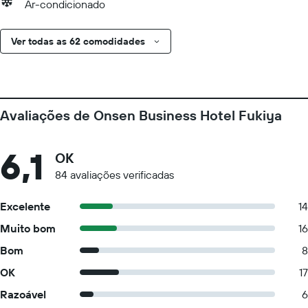
Ar-condicionado
Ver todas as 62 comodidades
Avaliações de Onsen Business Hotel Fukiya
6,1
OK
84 avaliações verificadas
Excelente
14
Muito bom
16
Bom
8
OK
17
Razoável
6