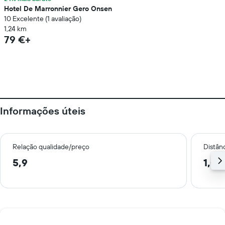
Hotel De Marronnier Gero Onsen
10 Excelente (1 avaliação)
1,24 km
79 €+
Informações úteis
Relação qualidade/preço
Distân
5,9
1,0 