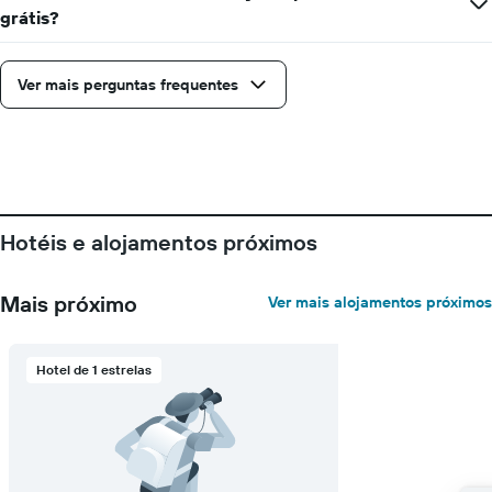
da
grátis?
semana
numa
abcissa
Ver mais perguntas frequentes
O
gráfico
apresenta
o
preço
médio
de
um
Hotéis e alojamentos próximos
quarto
numa
ordenada
Mais próximo
Ver mais alojamentos próximos
Hotel de 1 estrelas