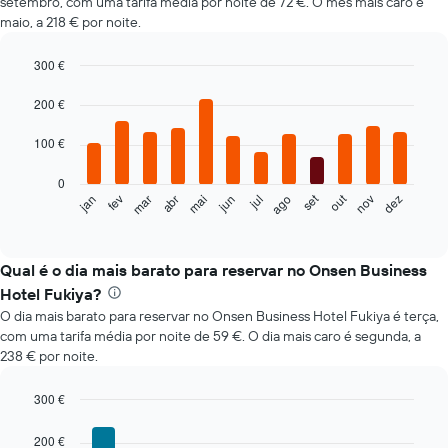
setembro, com uma tarifa média por noite de 72 €. O mês mais caro é
maio, a 218 € por noite.
300 €
Bar
Chart
graphic.
chart
200 €
with
12
100 €
bars.
0
O
set
out
fev
mai
ago
nov
mar
jun
dez
jan
abr
jul
gráfico
End
of
seguinte
interactive
apresenta
chart
o
Qual é o dia mais barato para reservar no Onsen Business
preço
Hotel Fukiya?
médio
O dia mais barato para reservar no Onsen Business Hotel Fukiya é terça,
de
com uma tarifa média por noite de 59 €. O dia mais caro é segunda, a
um
238 € por noite.
quarto
em
cada
300 €
mês
Bar
Chart
O
graphic.
chart
200 €