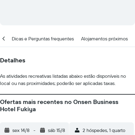
ção
Dicas e Perguntas frequentes
Alojamentos próximos
Detalhes
As atividades recreativas listadas abaixo estão disponíveis no
local ou nas proximidades; poderão ser aplicadas taxas.
Ofertas mais recentes no Onsen Business
Hotel Fukiya
sex 14/8
-
sáb 15/8
2 hóspedes, 1 quarto