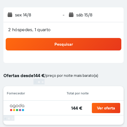
sex 14/8
-
sáb 15/8
2 hóspedes, 1 quarto
Pesquisar
Ofertas desde
144 €
/
preço por noite mais barato(a)
Fornecedor
Total por noite
144 €
Ver oferta