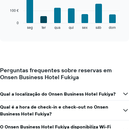
with
gráfico
7
apresenta
100 €
bars.
meses
numa
O
0
abcissa.
gráfico
seg
ter
qua
qui
sex
sáb
dom
End
O
of
seguinte
gráfico
interactive
apresenta
chart
apresenta
o
o
preço
preço
médio
médio
de
de
um
um
Perguntas frequentes sobre reservas em
quarto
quarto
Onsen Business Hotel Fukiya
a
numa
cada
ordenada
dia
da
Qual a localização do Onsen Business Hotel Fukiya?
semana
O
Qual é a hora de check-in e check-out no Onsen
gráfico
Business Hotel Fukiya?
apresenta
os
dias
O Onsen Business Hotel Fukiya disponibiliza Wi-Fi