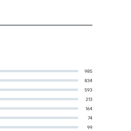
985
834
593
213
164
74
99