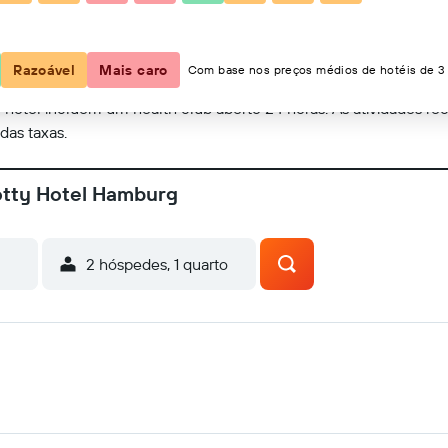
Mostrar no mapa
Razoável
Mais caro
Com base nos preços médios de hotéis de 3 
e hotel incluem um health club aberto 24 horas. As atividades rec
das taxas.
otty Hotel Hamburg
2 hóspedes, 1 quarto