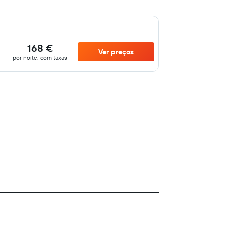
168 €
Ver preços
por noite, com taxas