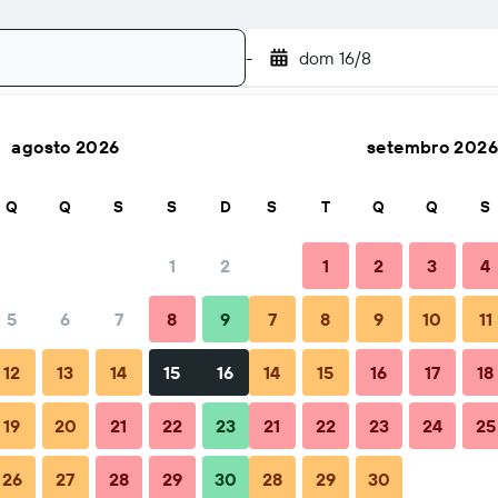
-
dom 16/8
agosto 2026
setembro 2026
Pesquisar
Q
Q
S
S
D
S
T
Q
Q
S
1
2
1
2
3
4
5
6
7
8
9
7
8
9
10
11
ão
Dicas e Perguntas frequentes
Alojamentos próximos
12
13
14
15
16
14
15
16
17
18
19
20
21
22
23
21
22
23
24
25
26
27
28
29
30
28
29
30