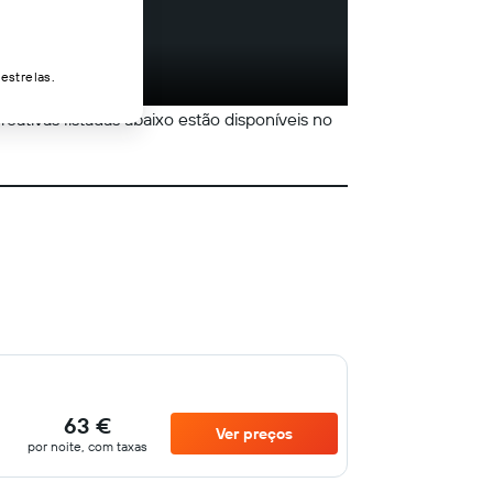
estrelas.
reativas listadas abaixo estão disponíveis no
63 €
Ver preços
por noite, com taxas