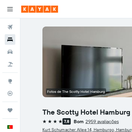
Voos
Hotéis
Carros
Voo+Hotel
Explore
Fotos de The Scotty Hotel Hamburg
Monitorizador de voos
Trips
The Scotty Hotel Hamburg
Bom
2959 avaliações
7,8
4 estrelas
Português
Kurt Schumacher Allee 14, Hamburgo, Hambu