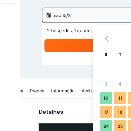
sáb 15/8
2 hóspedes, 1 quarto
S
T
3
4
Detalhes
Preços
Informação
Avaliações
Localizaç
10
11
Detalhes
17
18
24
25