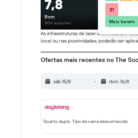
7,8
31
Bom
Mais barato
2959 avaliações
As infraestruturas de lazer oferecidas por Est
local ou nas proximidades; poderão ser aplica
Ofertas mais recentes no The Sc
sáb 15/8
-
dom 16/8
Quarto duplo, Tipo de cama desconhecido