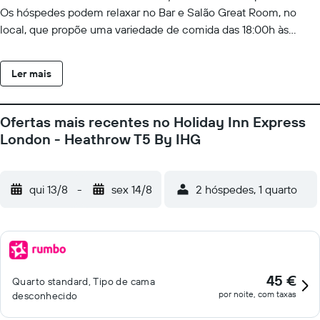
Os hóspedes podem relaxar no Bar e Salão Great Room, no
local, que propõe uma variedade de comida das 18:00h às
22:30h. O estacionamento está sujeito à disponibilidade e tem
um custo adicional. O Castelo de Windsor fica a cerca de 4,8
Ler mais
km. A propriedade está a 10 minutos de carro da Estação
Ferroviária de Slough e a 10 minutos de carro da Estação
Rodoviária Central de Heathrow. No Terminal 5 de Heathrow, os
Ofertas mais recentes no Holiday Inn Express
hóspedes encontrarão também serviços de metro.
London - Heathrow T5 By IHG
qui 13/8
-
sex 14/8
2 hóspedes, 1 quarto
45 €
Quarto standard, Tipo de cama
por noite, com taxas
desconhecido