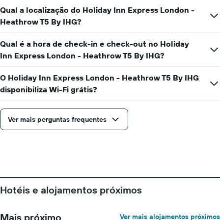
O
Qual a localização do Holiday Inn Express London -
gráfico
Heathrow T5 By IHG?
apresenta
o
número
Qual é a hora de check-in e check-out no Holiday
de
Inn Express London - Heathrow T5 By IHG?
dias
antes
O Holiday Inn Express London - Heathrow T5 By IHG
da
disponibiliza Wi-Fi grátis?
estadia
numa
abcissa
O
Ver mais perguntas frequentes
gráfico
apresenta
o
preço
médio
de
um
Hotéis e alojamentos próximos
quarto
numa
ordenada
Mais próximo
Ver mais alojamentos próximos