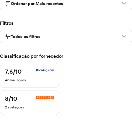
Ordenar por
:
Mais recentes
Filtros
Todos os filtros
Classificação por fornecedor
7.6
/10
7.6
de
42 avaliações
10
8
/10
8
de
2 avaliações
10