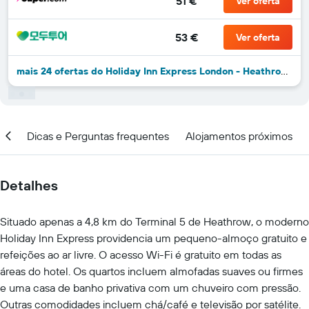
51 €
Ver oferta
53 €
Ver oferta
mais 24 ofertas do Holiday Inn Express London - Heathrow T5 By IHG
ção
Dicas e Perguntas frequentes
Alojamentos próximos
Detalhes
Situado apenas a 4,8 km do Terminal 5 de Heathrow, o moderno
Holiday Inn Express providencia um pequeno-almoço gratuito e
refeições ao ar livre. O acesso Wi-Fi é gratuito em todas as
áreas do hotel. Os quartos incluem almofadas suaves ou firmes
e uma casa de banho privativa com um chuveiro com pressão.
Outras comodidades incluem chá/café e televisão por satélite.