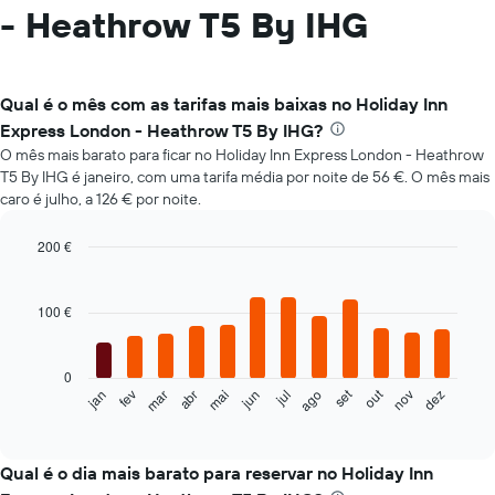
- Heathrow T5 By IHG
Qual é o mês com as tarifas mais baixas no Holiday Inn
Express London - Heathrow T5 By IHG?
O mês mais barato para ficar no Holiday Inn Express London - Heathrow
T5 By IHG é janeiro, com uma tarifa média por noite de 56 €. O mês mais
caro é julho, a 126 € por noite.
200 €
Bar
Chart
graphic.
chart
with
100 €
12
bars.
0
O
set
out
fev
mai
ago
nov
mar
jun
dez
jan
abr
jul
gráfico
End
of
seguinte
interactive
apresenta
chart
o
Qual é o dia mais barato para reservar no Holiday Inn
preço