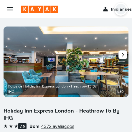
Iniciar se
Fotos de Holiday Inn Express London - Heathrow T5 By
IHG
1/60
Holiday Inn Express London - Heathrow T5 By
IHG
Bom
4372 avaliações
7,6
3 estrelas