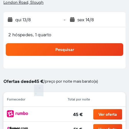
London Road, Slough
qui 13/8
-
sex 14/8
2 hóspedes, 1 quarto
Pesquisar
Ofertas desde
45 €
/
preço por noite mais barato(a)
Fornecedor
Total por noite
45 €
Ver oferta