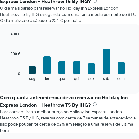
Express London - Heathrow T5 By IHG?
médio
O dia mais barato para reservar no Holiday Inn Express London -
de
Heathrow T5 By IHG é segunda, com uma tarifa média por noite de 81 €.
um
O dia mais caro é sábado, a 254 € por noite.
quarto
em
cada
400 €
mês
Bar
Chart
O
graphic.
chart
with
gráfico
200 €
7
apresenta
bars.
meses
numa
O
0
abcissa.
gráfico
seg
ter
qua
qui
sex
sáb
dom
End
O
of
seguinte
gráfico
interactive
apresenta
chart
apresenta
o
Com quanta antecedência devo reservar no Holiday Inn
o
preço
preço
Express London - Heathrow T5 By IHG?
médio
médio
Para conseguires o melhor preço no Holiday Inn Express London -
de
de
Heathrow T5 By IHG, reserva com cerca de 7 semanas de antecedência.
um
um
Isso pode poupar-te cerca de 52% em relação a uma reserva de última
quarto
quarto
hora.
a
numa
cada