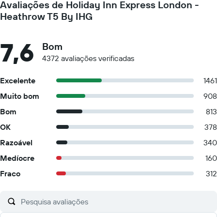
Avaliações de Holiday Inn Express London -
Heathrow T5 By IHG
7,6
Bom
4372 avaliações verificadas
Excelente
1461
Muito bom
908
Bom
813
OK
378
Razoável
340
Medíocre
160
Fraco
312