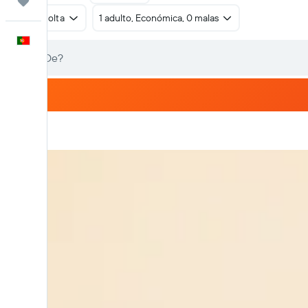
Trips
Ida e volta
1 adulto, Económica, 0 malas
Português