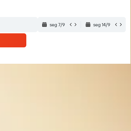
seg 7/9
seg 14/9