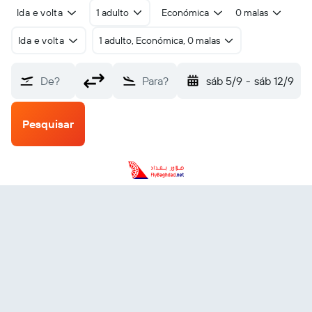
Ida e volta
1 adulto
Económica
0 malas
Ida e volta
1 adulto, Económica, 0 malas
De?
Para?
sáb 5/9
-
sáb 12/9
Pesquisar