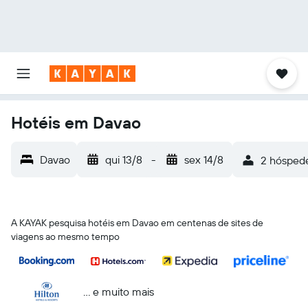
Hotéis em Davao
Davao
qui 13/8
-
sex 14/8
2 hóspede
A KAYAK pesquisa hotéis em Davao em centenas de sites de
viagens ao mesmo tempo
... e muito mais