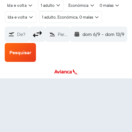
Ida e volta
1 adulto
Económica
0 malas
Ida e volta
1 adulto, Económica, 0 malas
De?
Para?
dom 6/9
-
dom 13/9
Pesquisar