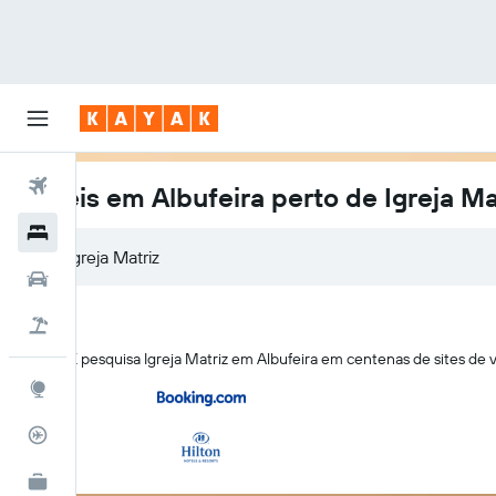
Voos
Hotéis em Albufeira perto de Igreja Ma
Hotéis
Carros
Voo+Hotel
A KAYAK pesquisa Igreja Matriz em Albufeira em centenas de sites d
Explore
Monitorizador de voos
KAYAK for Business
NOVO