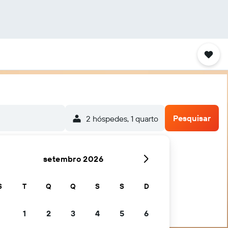
Pesquisar
2 hóspedes, 1 quarto
setembro 2026
S
T
Q
Q
S
S
D
1
2
3
4
5
6