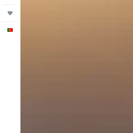
Trips
Português