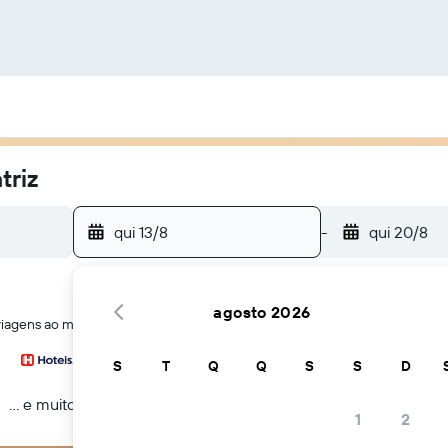
triz
qui 13/8
-
qui 20/8
agosto 2026
e viagens ao mesmo tempo
S
T
Q
Q
S
S
D
... e muito mais
1
2