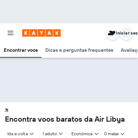
Iniciar se
Encontrar voos
Dicas e perguntas frequentes
Avaliaç
7I
Encontra voos baratos da Air Libya
Ida e volta
1 adulto
Económica
0 malas