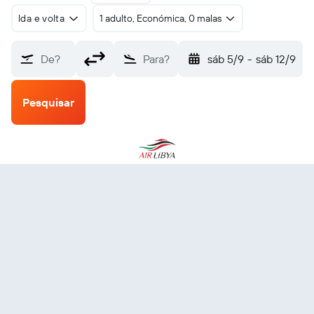
Ida e volta
1 adulto, Económica, 0 malas
De?
Para?
sáb 5/9
-
sáb 12/9
Pesquisar