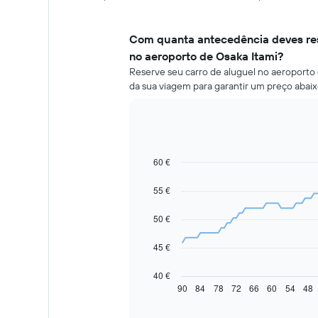
Com quanta antecedência deves res
no aeroporto de Osaka Itami?
Reserve seu carro de aluguel no aeroporto 
da sua viagem para garantir um preço abaix
60 €
Line
Chart
graphic.
chart
with
55 €
91
data
50 €
points.
O
45 €
gráfico
seguinte
40 €
apresenta
90
84
78
72
66
60
54
48
End
of
a
interactive
evolução
chart