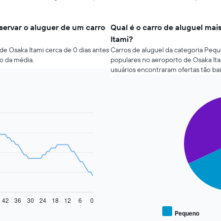
ervar o aluguer de um carro
Qual é o carro de aluguel mai
Itami?
de Osaka Itami cerca de 0 dias antes
Carros de aluguel da categoria Peque
o da média.
populares no aeroporto de Osaka It
usuários encontraram ofertas tão ba
Pie
Chart
graphic.
chart
with
2
slices.
O
gráfico
seguinte
apresenta
o
preço
42
36
30
24
18
12
6
0
médio
Pequeno
End
de