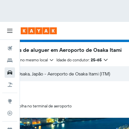
Voos
Carros de aluguer em Aeroporto de Osaka Itami
Entrega no mesmo local
Idade do condutor:
25-65
Hotéis
Carros
Voo+Hotel
Explore
Recolha no terminal de aeroporto
Monitorizador de voos