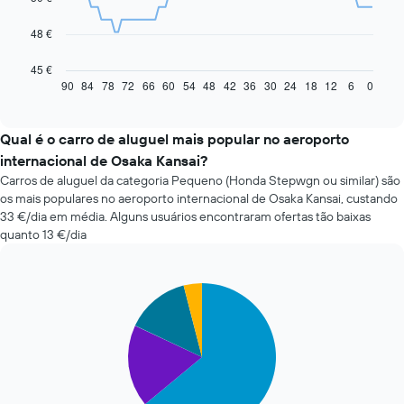
O
48 €
gráfico
seguinte
45 €
apresenta
90
84
78
72
66
60
54
48
42
36
30
24
18
12
6
0
End
of
a
interactive
evolução
chart
do
Qual é o carro de aluguel mais popular no aeroporto
preço
internacional de Osaka Kansai?
de
Carros de aluguel da categoria Pequeno (Honda Stepwgn ou similar) são
um
os mais populares no aeroporto internacional de Osaka Kansai, custando
carro
33 €/dia em média. Alguns usuários encontraram ofertas tão baixas
de
quanto 13 €/dia
aluguer
com
a
aproximação
Pie
Chart
da
graphic.
chart
with
data
4
da
slices.
reserva
O
O
gráfico
gráfico