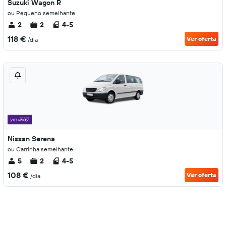
Suzuki Wagon R
ou Pequeno semelhante
2
2
4-5
118 €
Ver oferta
/dia
Nissan Serena
ou Carrinha semelhante
5
2
4-5
108 €
Ver oferta
/dia