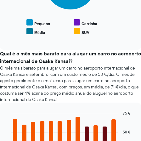
apresenta
seguinte
o
apresenta
número
o
de
preço
Pequeno
Carrinha
dias
médio
antes
Médio
SUV
End
de
da
of
carros
interactive
reserva
de
chart
numa
aluguer
Qual é o mês mais barato para alugar um carro no aeroporto
abcissa
populares
internacional de Osaka Kansai?
O
gráfico
O mês mais barato para alugar um carro no aeroporto internacional de
apresenta
Osaka Kansai é setembro, com um custo médio de 58 €/dia. O mês de
o
agosto geralmente é o mais caro para alugar um carro no aeroporto
preço
internacional de Osaka Kansai, com preços, em média, de 71 €/dia, o que
médio
costuma ser 4% acima do preço médio anual do aluguel no aeroporto
do
internacional de Osaka Kansai.
carro
de
75 €
aluguer
Bar
Chart
numa
graphic.
chart
ordenada
with
50 €
12
bars.