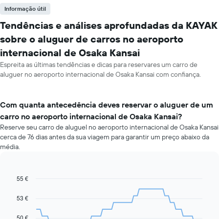
Informação útil
Tendências e análises aprofundadas da KAYAK
sobre o aluguer de carros no aeroporto
internacional de Osaka Kansai
Espreita as últimas tendências e dicas para reservares um carro de
aluguer no aeroporto internacional de Osaka Kansai com confiança.
Com quanta antecedência deves reservar o aluguer de um
carro no aeroporto internacional de Osaka Kansai?
Reserve seu carro de aluguel no aeroporto internacional de Osaka Kansai
cerca de 76 dias antes da sua viagem para garantir um preço abaixo da
média.
55 €
Line
Chart
graphic.
chart
with
53 €
91
data
50 €
points.