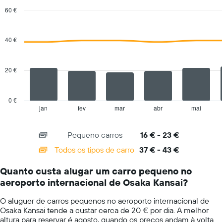
quatro
60 €
rent-
Combination
Chart
a-
graphic.
chart
cars
with
40 €
mais
2
baratas
data
series.
numa
20 €
ordenada
The
chart
has
0 €
1
jan
fev
mar
abr
mai
End
of
X
interactive
axis
chart
Pequeno carros
16 € - 23 €
displaying
categories.
Todos os tipos de carro
37 € - 43 €
Range:
14
Quanto custa alugar um carro pequeno no
categories.
aeroporto internacional de Osaka Kansai?
The
chart
O aluguer de carros pequenos no aeroporto internacional de
has
Osaka Kansai tende a custar cerca de 20 € por dia. A melhor
1
altura para reservar é agosto, quando os preços andam à volta
Y