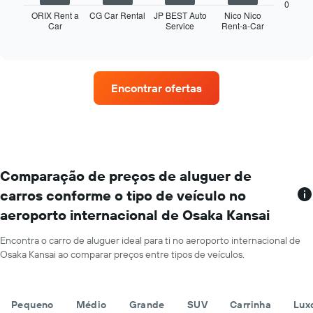
seguinte
abcissa
0
apresenta
ORIX Rent a
CG Car Rental
JP BEST Auto
Nico Nico
O
Car
Service
Rent-a-Car
as
End
gráfico
of
quatro
apresenta
interactive
rent-
chart
o
a-
preço
cars
médio
Encontrar ofertas
com
de
mais
um
estações
carro
de
de
aluguer
aluguer
O
por
gráfico
Comparação de preços de aluguer de
um
apresenta
dia
carros conforme o tipo de veículo no
rent-
numa
aeroporto internacional de Osaka Kansai
a-
ordenada
cars
numa
Encontra o carro de aluguer ideal para ti no aeroporto internacional de
abcissa
Osaka Kansai ao comparar preços entre tipos de veículos.
O
gráfico
apresenta
Pequeno
Médio
Grande
SUV
Carrinha
Lux
as