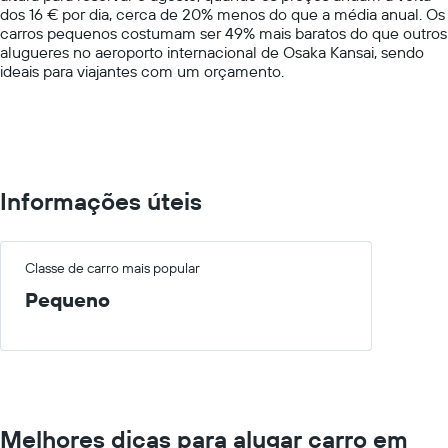
dos 16 € por dia, cerca de 20% menos do que a média anual. Os
axis
carros pequenos costumam ser 49% mais baratos do que outros
displaying
alugueres no aeroporto internacional de Osaka Kansai, sendo
values.
ideais para viajantes com um orçamento.
Range:
0
to
60.
Informações úteis
Classe de carro mais popular
Pequeno
Melhores dicas para alugar carro em