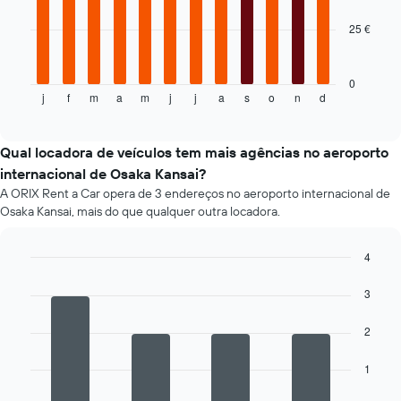
25 €
O
gráfico
seguinte
apresenta
0
j
f
m
a
m
j
j
a
s
o
n
d
o
End
of
preço
interactive
médio
chart
de
Qual locadora de veículos tem mais agências no aeroporto
um
internacional de Osaka Kansai?
carro
A ORIX Rent a Car opera de 3 endereços no aeroporto internacional de
de
Osaka Kansai, mais do que qualquer outra locadora.
aluguer
por
mês
4
O
Bar
Chart
gráfico
graphic.
chart
3
apresenta
with
4
os
2
bars.
meses
do
O
1
ano
gráfico
numa