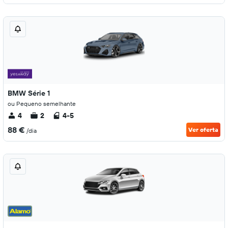
BMW Série 1
ou Pequeno semelhante
4
2
4-5
88 €
Ver oferta
/dia