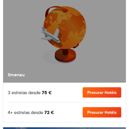
Ilmenau
3 estrelas desde
75 €
Procurar Hotéis
4+ estrelas desde
72 €
Procurar Hotéis