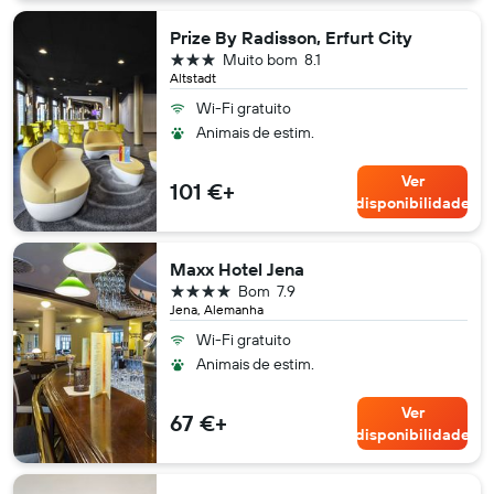
Prize By Radisson, Erfurt City
3 estrelas
Muito bom
8.1
Altstadt
Wi-Fi gratuito
Animais de estim.
Ver
101 €+
disponibilidade
Maxx Hotel Jena
4 estrelas
Bom
7.9
Jena, Alemanha
Wi-Fi gratuito
Animais de estim.
Ver
67 €+
disponibilidade