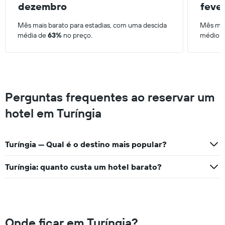
dezembro
feve
Mês mais barato para estadias, com uma descida
Mês mai
média de
63%
no preço.
médio 
Perguntas frequentes ao reservar um
hotel em Turíngia
Turíngia — Qual é o destino mais popular?
Turíngia: quanto custa um hotel barato?
Onde ficar em Turíngia?