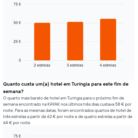
ordenada
dia
75 €
da
Bar
Chart
semana
graphic.
chart
with
O
50 €
3
gráfico
bars.
apresenta
os
25 €
O
dias
gráfico
da
seguinte
semana
apresenta
0
numa
2 estrelas
3 estrelas
4 estrelas
o
End
abcissa
of
preço
O
interactive
médio
chart
gráfico
de
Quanto custa um(a) hotel em Turíngia para este fim de
apresenta
um
semana?
o
quarto
preço
O quarto mais barato de hotel em Turíngia para o próximo fim de
para
médio
semana encontrado na KAYAK nos últimos três dias custava 58 € por
hoje
de
noite. Para as mesmas datas, foram encontrados quartos de hotel de
encontrado
um
três estrelas a partir de 62 € por noite e de quatro estrelas a partir de
nos
quarto
64 € por noite.
últimos
numa
três
ordenada
dias
75 €