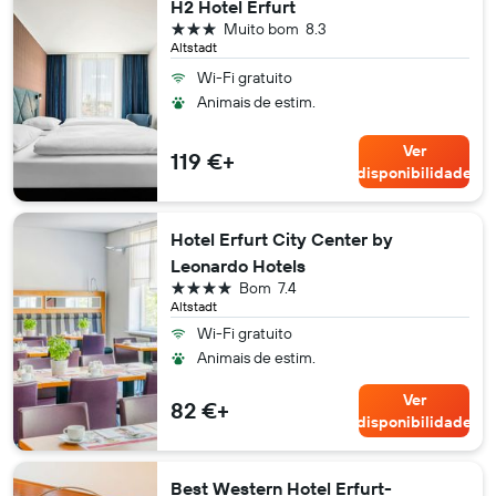
H2 Hotel Erfurt
3 estrelas
Muito bom
8.3
Altstadt
Wi-Fi gratuito
Animais de estim.
Ver
119 €+
disponibilidade
Hotel Erfurt City Center by
Leonardo Hotels
4 estrelas
Bom
7.4
Altstadt
Wi-Fi gratuito
Animais de estim.
Ver
82 €+
disponibilidade
Best Western Hotel Erfurt-