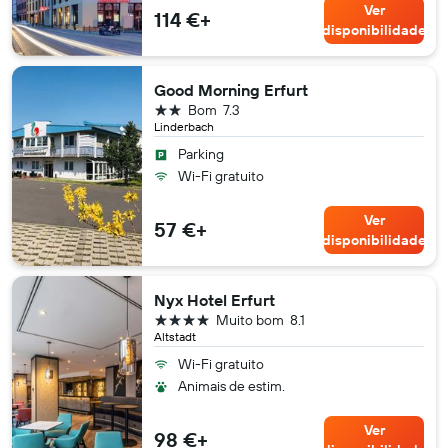
Ver
114 €+
disponibilidade
Good Morning Erfurt
2 estrelas
Bom
7.3
Linderbach
Parking
Wi-Fi gratuito
Ver
57 €+
disponibilidade
Nyx Hotel Erfurt
4 estrelas
Muito bom
8.1
Altstadt
Wi-Fi gratuito
Animais de estim.
Ver
98 €+