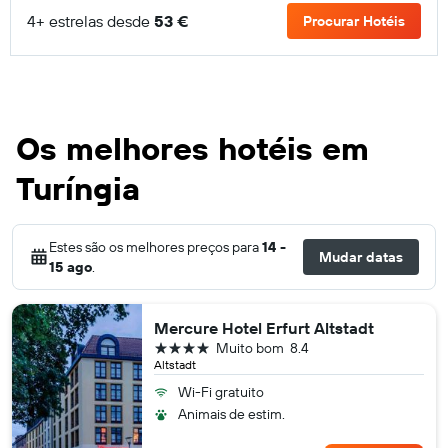
4+ estrelas desde
53 €
Procurar Hotéis
Os melhores hotéis em
Turíngia
Estes são os melhores preços para
14 -
Mudar datas
15 ago
.
Mercure Hotel Erfurt Altstadt
4 estrelas
Muito bom
8.4
Altstadt
Wi-Fi gratuito
Animais de estim.