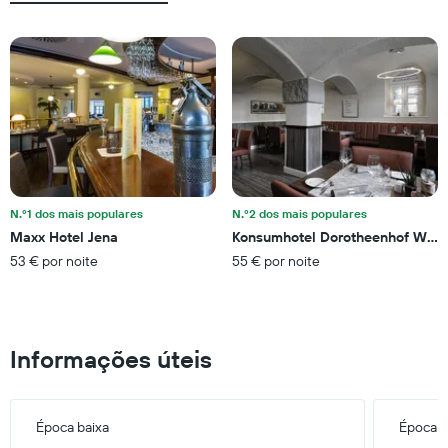
médio
de
de
dias
um
antes
quarto
da
para
estadia
este
numa
fim
abcissa
de
O
semana
gráfico
encontrado
apresenta
nos
o
últimos
N.º1 dos mais populares
N.º2 dos mais populares
preço
três
Maxx Hotel Jena
Konsumhotel Dorotheenhof Wei
médio
dias
de
53 € por noite
55 € por noite
numa
um
ordenada
quarto
numa
ordenada
Informações úteis
Época baixa
Época a