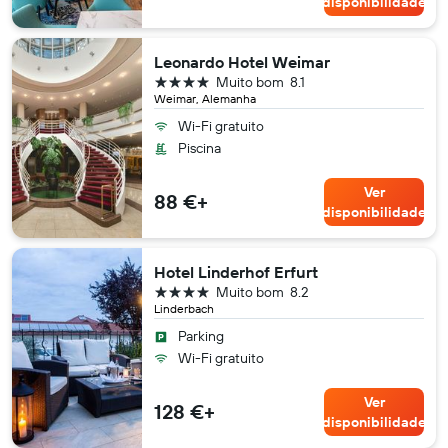
disponibilidade
Leonardo Hotel Weimar
4 estrelas
Muito bom
8.1
Weimar, Alemanha
Wi-Fi gratuito
Piscina
Ver
88 €+
disponibilidade
Hotel Linderhof Erfurt
4 estrelas
Muito bom
8.2
Linderbach
Parking
Wi-Fi gratuito
Ver
128 €+
disponibilidade