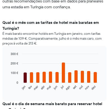
outras recomendações com base em dados para planeares
uma estadia em Turíngia com confiança.
Qual é o mês com as tarifas de hotel mais baratas em
Turíngia?
É mais barato encontrar hotéis em Turíngia em janeiro, com tarifas
médias de 109 €. Comparativamente, julho é o mês mais caro, com
preços à volta de 213 €.
300 €
Bar
Chart
graphic.
chart
200 €
with
12
100 €
bars.
0
O
out
set
fev
mai
ago
nov
jan
abr
jul
mar
jun
dez
gráfico
End
of
seguinte
interactive
apresenta
chart
o
Qual é o dia de semana mais barato para reservar hotel
preço