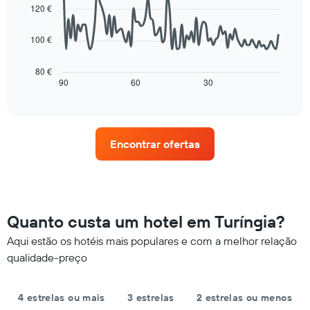
um
data
três
120 €
quarto
points.
dias
para
e
100 €
esta
O
agregado
noite
gráfico
por
encontrado
seguinte
80 €
classificação
nos
mostra
90
60
30
End
por
últimos
of
como
estrelas
interactive
três
o
chart
O
dias
preço
gráfico
numa
de
apresenta
Encontrar ofertas
ordenada
um
categorias
quarto
de
muda
hotel
perto
por
da
estrelas
data
Quanto custa um hotel em Turíngia?
numa
da
abcissa.
estadia
Aqui estão os hotéis mais populares e com a melhor relação
O
O
qualidade-preço
gráfico
gráfico
apresenta
apresenta
o
o
preço
4 estrelas ou mais
3 estrelas
2 estrelas ou menos
número