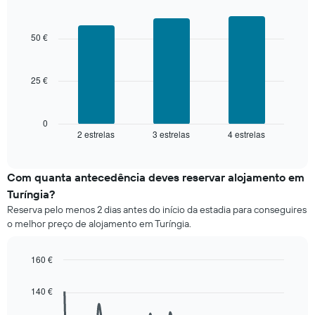
e
Bar
Chart
graphic.
agregado
chart
with
por
50 €
3
classificação
bars.
por
estrelas
25 €
O
O
gráfico
gráfico
seguinte
apresenta
apresenta
0
categorias
2 estrelas
3 estrelas
4 estrelas
o
End
de
of
preço
interactive
hotel
médio
chart
por
de
Com quanta antecedência deves reservar alojamento em
estrelas
um
Turíngia?
numa
quarto
abcissa.
Reserva pelo menos 2 dias antes do início da estadia para conseguires
para
O
o melhor preço de alojamento em Turíngia.
este
gráfico
fim
apresenta
de
160 €
o
semana
Line
preço
Chart
encontrado
graphic.
chart
médio
140 €
nos
with
de
90
últimos