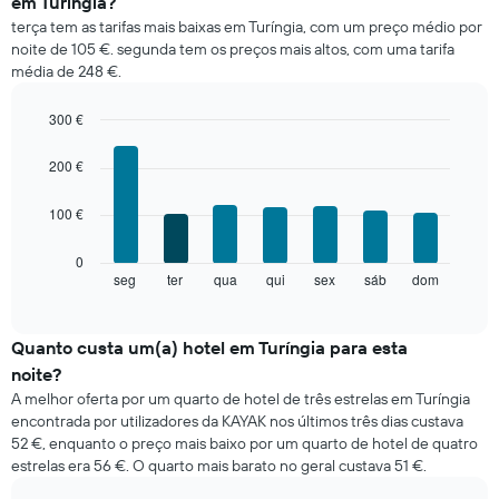
em Turíngia?
médio
terça tem as tarifas mais baixas em Turíngia, com um preço médio por
de
noite de 105 €. segunda tem os preços mais altos, com uma tarifa
um
média de 248 €.
quarto
em
cada
300 €
mês
Bar
Chart
O
graphic.
chart
200 €
with
gráfico
7
apresenta
100 €
bars.
meses
numa
O
0
abcissa.
gráfico
seg
ter
qua
qui
sex
sáb
dom
End
O
of
seguinte
gráfico
interactive
apresenta
chart
apresenta
o
Quanto custa um(a) hotel em Turíngia para esta
o
preço
preço
noite?
médio
médio
A melhor oferta por um quarto de hotel de três estrelas em Turíngia
de
de
encontrada por utilizadores da KAYAK nos últimos três dias custava
um
um
52 €, enquanto o preço mais baixo por um quarto de hotel de quatro
quarto
quarto
estrelas era 56 €. O quarto mais barato no geral custava 51 €.
a
numa
cada