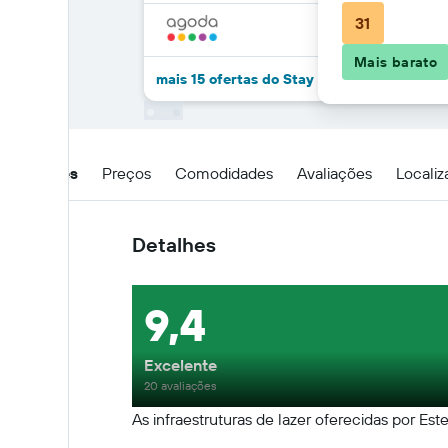
31
Mais barato
mais 15 ofertas do Stay Fairfield - Fairfie
Detalhes
Preços
Comodidades
Avaliações
Locali
Detalhes
9,4
Excelente
20 avaliações
As infraestruturas de lazer oferecidas por Est