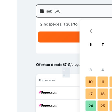
sáb 15/8
2 hóspedes, 1 quarto
S
T
Ofertas desde
67 €
/
preço por noite mais barat
3
4
Fornecedor
10
11
17
18
24
25