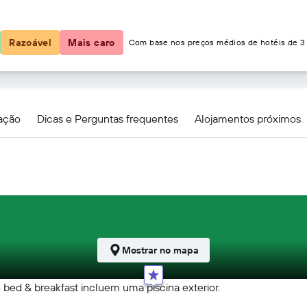
77 €
Razoável
Mais caro
Com base nos preços médios de hotéis de 3 
ld Place and Fairfield Manor Bed & Breakfast
zação
Dicas e Perguntas frequentes
Alojamentos próximos
Mostrar no mapa
e bed & breakfast incluem uma piscina exterior.