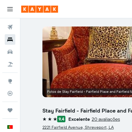
Voos
Hotéis
Carros
Voo+Hotel
Explore
Fotos de Stay Fairfield - Fairfield Place and Fairfiel
Monitorizador de voos
Stay Fairfield - Fairfield Place and
Trips
Excelente
20 avaliações
9,4
3 estrelas
Português
2221 Fairfield Avenue, Shreveport, LA