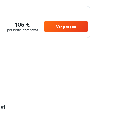
105 €
Ver preços
por noite, com taxas
ast