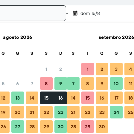
-
dom 16/8
agosto 2026
setembro 2026
Pesquisar
Q
Q
S
S
D
S
T
Q
Q
S
1
2
1
2
3
4
o(a)
5
6
7
8
9
7
8
9
10
11
Total por noite
12
13
14
15
16
14
15
16
17
18
67 €
19
20
21
22
23
21
22
23
24
25
26
27
28
29
30
28
29
30
76 €