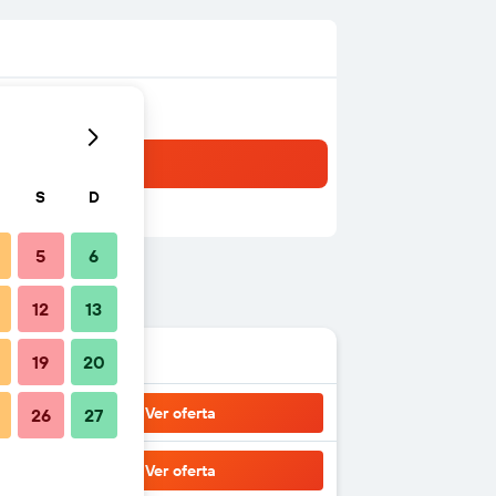
S
D
5
6
12
13
19
20
Ver oferta
26
27
Ver oferta