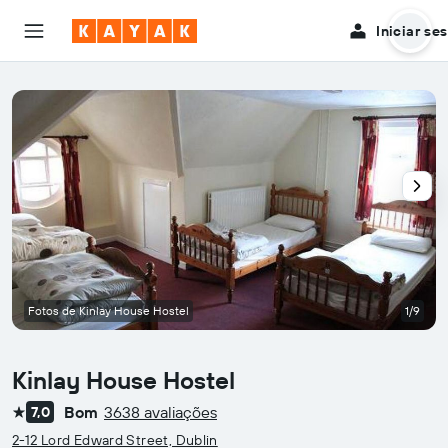
Iniciar se
Fotos de Kinlay House Hostel
1/9
Kinlay House Hostel
Bom
3638 avaliações
7,0
1 estrela
2-12 Lord Edward Street, Dublin