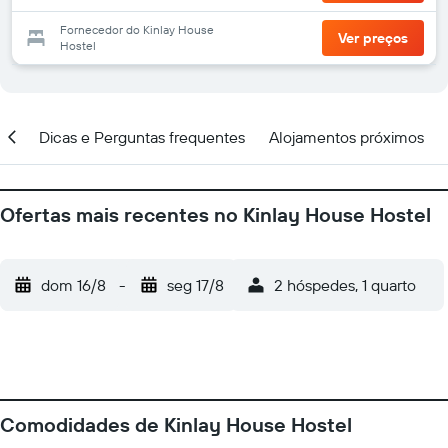
Fornecedor do Kinlay House
Ver preços
Hostel
ção
Dicas e Perguntas frequentes
Alojamentos próximos
Ofertas mais recentes no Kinlay House Hostel
dom 16/8
-
seg 17/8
2 hóspedes, 1 quarto
Comodidades de Kinlay House Hostel