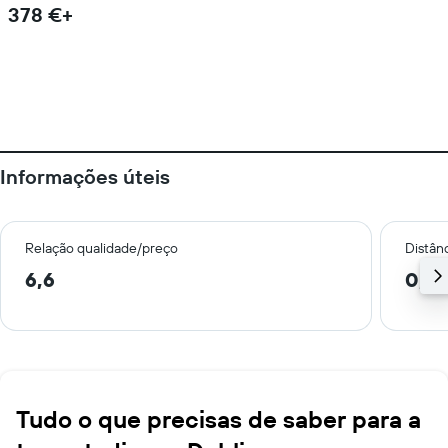
378 €+
Informações úteis
Relação qualidade/preço
Distân
6,6
0,6
Tudo o que precisas de saber para a