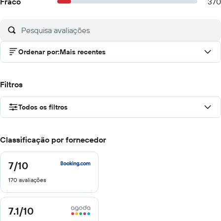
Fraco
370
Ordenar por
:
Mais recentes
Filtros
Todos os filtros
Classificação por fornecedor
7
/10
7
de
170 avaliações
10
7.1
/10
7.1
de