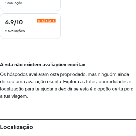
1 avaliação
10
6.9
/10
6.9
de
2 avaliações
10
Ainda não existem avaliações escritas
Os hóspedes avaliaram esta propriedade, mas ninguém ainda
deixou uma avaliação escrita. Explora as fotos, comodidades e
localização para te ajudar a decidir se esta é a opção certa para
a tua viagem.
Localização