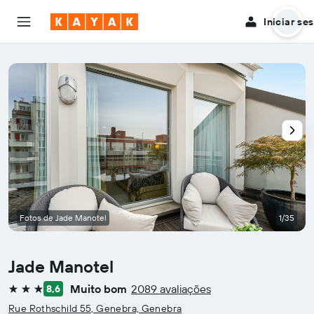
Iniciar se
Fotos de Jade Manotel
1/35
Jade Manotel
Muito bom
2089 avaliações
8,6
3 estrelas
Rue Rothschild 55, Genebra, Genebra