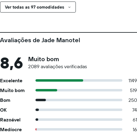
Ver todas as 97 comodidades
Avaliações de Jade Manotel
8,6
Muito bom
2089 avaliações verificadas
Excelente
1149
Muito bom
519
Bom
250
OK
74
Razoável
61
Medíocre
16