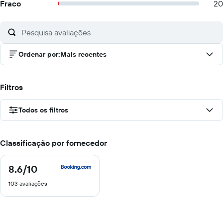
Fraco
20
Ordenar por
:
Mais recentes
Filtros
Todos os filtros
Classificação por fornecedor
8.6
/10
8.6
de
103 avaliações
10