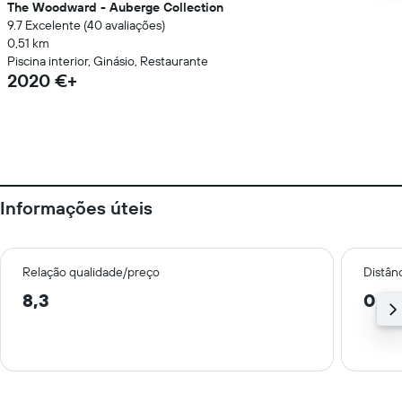
The Woodward - Auberge Collection
9.7 Excelente (40 avaliações)
0,51 km
Piscina interior, Ginásio, Restaurante
2020 €+
Informações úteis
Relação qualidade/preço
Distân
8,3
0,9