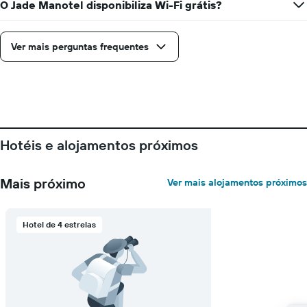
de
O Jade Manotel disponibiliza Wi-Fi grátis?
dias
antes
da
Ver mais perguntas frequentes
estadia
numa
abcissa
O
gráfico
apresenta
o
Hotéis e alojamentos próximos
preço
médio
de
Mais próximo
Ver mais alojamentos próximos
um
quarto
numa
ordenada
Hotel de 4 estrelas