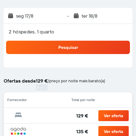
seg 17/8
-
ter 18/8
2 hóspedes, 1 quarto
Pesquisar
Ofertas desde
129 €
/
preço por noite mais barato(a)
Fornecedor
Total por noite
129 €
Ver oferta
135 €
Ver oferta