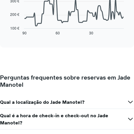
300 €
gráfico
points.
apresenta
os
200 €
O
dias
gráfico
da
seguinte
100 €
semana
mostra
90
60
30
End
numa
of
como
interactive
abcissa
o
chart
O
preço
gráfico
de
apresenta
um
o
quarto
preço
muda
médio
Perguntas frequentes sobre reservas em Jade
perto
de
Manotel
da
um
data
quarto
da
numa
estadia
Qual a localização do Jade Manotel?
ordenada
O
gráfico
Qual é a hora de check-in e check-out no Jade
apresenta
Manotel?
o
número