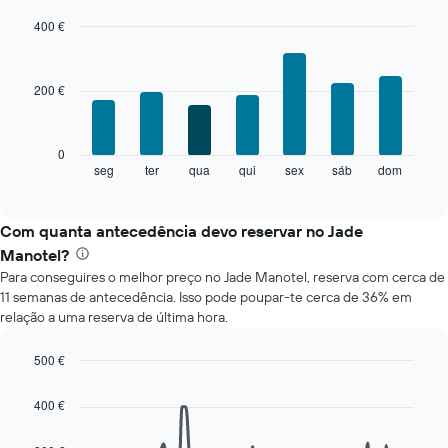
um
quarto
400 €
em
Bar
Chart
cada
graphic.
chart
mês
with
200 €
7
O
bars.
gráfico
apresenta
O
0
meses
gráfico
seg
ter
qua
qui
sex
sáb
dom
End
numa
of
seguinte
abcissa.
interactive
apresenta
chart
O
o
Com quanta antecedência devo reservar no Jade
gráfico
preço
apresenta
Manotel?
médio
o
Para conseguires o melhor preço no Jade Manotel, reserva com cerca de
de
preço
11 semanas de antecedência. Isso pode poupar-te cerca de 36% em
um
médio
relação a uma reserva de última hora.
quarto
de
a
um
cada
500 €
quarto
dia
Line
numa
Chart
da
graphic.
chart
ordenada
400 €
with
semana
90
O
data