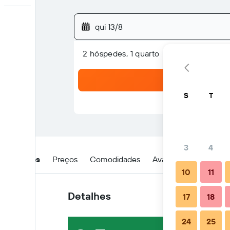
qui 13/8
2 hóspedes, 1 quarto
S
T
3
4
Detalhes
Preços
Comodidades
Avaliações
Locali
10
11
Detalhes
17
18
24
25