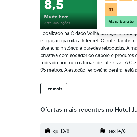
8,5
31
Muito bom
Mais barato
3785 avaliações
Localizado na Cidade Velha de Riga, o Boutiqu
e ligação gratuita à Internet. O hotel tamb
alvenaria histórica e paredes rebocadas. A 
privativa com secador de cabelo e produtos de
rodeado por muitos locais de interesse. A Ca
95 metros. A estação ferroviária central está
Ler mais
Ofertas mais recentes no Hotel J
qui 13/8
-
sex 14/8