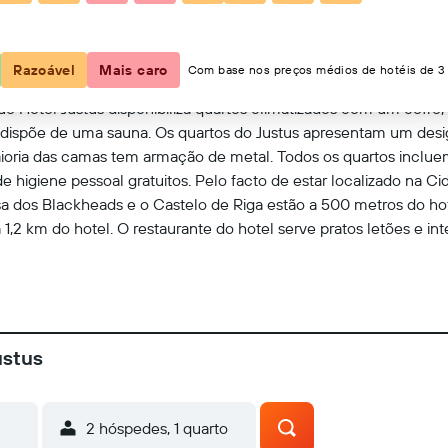
Mostrar no mapa
Razoável
Mais caro
Com base nos preços médios de hotéis de 3 
e Hotel Justus disponibiliza quartos climatizados com um cofre, m
ém dispõe de uma sauna. Os quartos do Justus apresentam um de
maioria das camas tem armação de metal. Todos os quartos inclu
 higiene pessoal gratuitos. Pelo facto de estar localizado na Ci
sa dos Blackheads e o Castelo de Riga estão a 500 metros do ho
 a 1,2 km do hotel. O restaurante do hotel serve pratos letões e i
ustus
2 hóspedes, 1 quarto