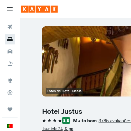
Voos
Hotéis
Carros
Voo+Hotel
Explore
Fotos de Hotel Justus
Monitorizador de voos
Trips
Hotel Justus
Muito bom
3785 avaliaçõe
8,5
4 estrelas
Português
Jauniela 24, Riga