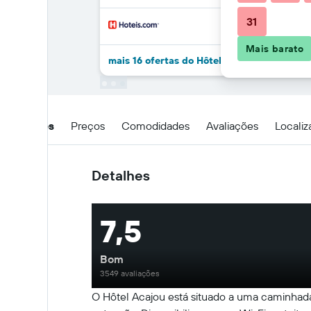
31
Mais barato
mais 16 ofertas do Hôtel Acajou
Detalhes
Preços
Comodidades
Avaliações
Locali
Detalhes
7,5
Bom
3549 avaliações
O Hôtel Acajou está situado a uma caminhada