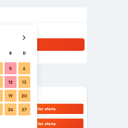
S
D
5
6
12
13
19
20
Ver oferta
26
27
Ver oferta