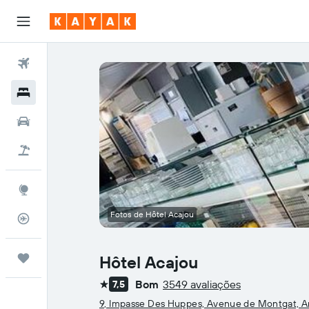
Voos
Hotéis
Carros
Voo+Hotel
Explore
Fotos de Hôtel Acajou
Monitorizador de voos
Trips
Hôtel Acajou
Bom
3549 avaliações
7,5
1 estrela
9, Impasse Des Huppes, Avenue de Montgat, Ar