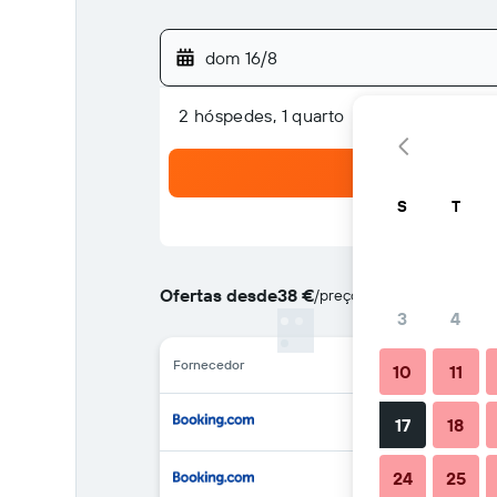
dom 16/8
2 hóspedes, 1 quarto
S
T
Ofertas desde
38 €
/
preço por noite mais barat
3
4
Fornecedor
10
11
17
18
24
25