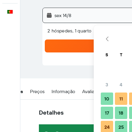
Português
sex 14/8
2 hóspedes, 1 quarto
S
T
3
4
Detalhes
Preços
Informação
Avaliações
Localizaç
10
11
Detalhes
17
18
24
25