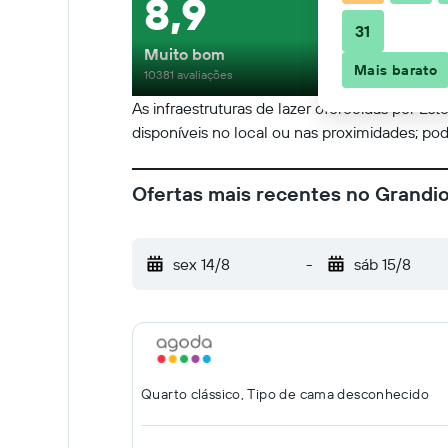
8,9
31
Muito bom
Mais barato
10381 avaliações
As infraestruturas de lazer oferecidas por Est
disponíveis no local ou nas proximidades; pod
Ofertas mais recentes no Grandi
sex 14/8
-
sáb 15/8
Quarto clássico, Tipo de cama desconhecido