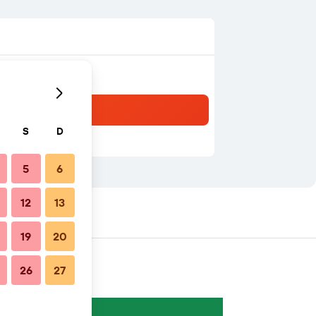
S
D
5
6
12
13
mentos próximos
19
20
26
27