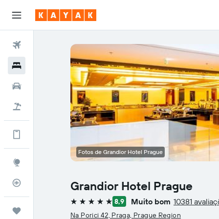
Voos
Hotéis
Carros
Voo+Hotel
Há mais na aplicação
Fotos de Grandior Hotel Prague
Explore
Monitorizador de voos
Grandior Hotel Prague
Muito bom
10381 avalia
8,9
5 estrelas
Trips
Na Porici 42, Praga, Prague Region