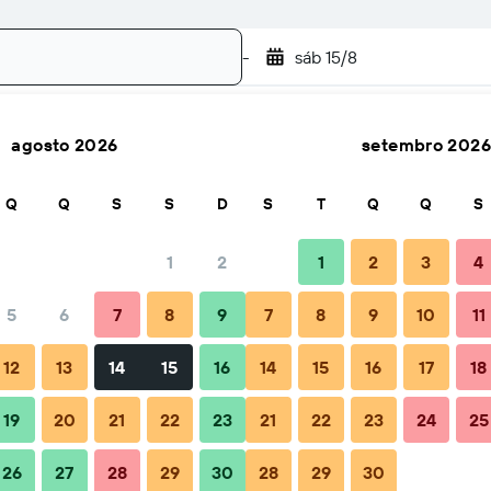
-
sáb 15/8
agosto 2026
setembro 2026
Pesquisar
Q
Q
S
S
D
S
T
Q
Q
S
1
2
1
2
3
4
5
6
7
8
9
7
8
9
10
11
ão
Quando reservar
Dicas e Perguntas frequentes
Aloja
12
13
14
15
16
14
15
16
17
18
19
20
21
22
23
21
22
23
24
25
26
27
28
29
30
28
29
30