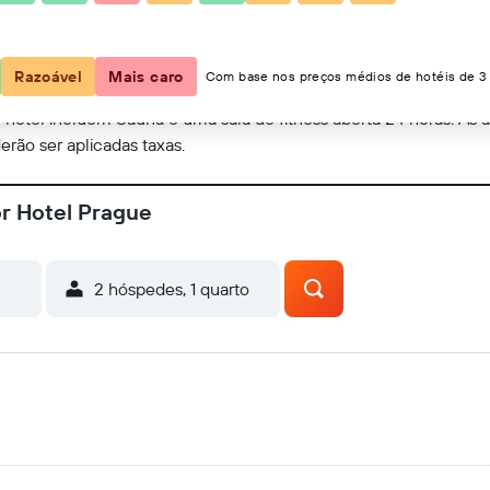
Mostrar no mapa
Razoável
Mais caro
Com base nos preços médios de hotéis de 3 
e hotel incluem Sauna e uma sala de fitness aberta 24 horas. As a
erão ser aplicadas taxas.
or Hotel Prague
2 hóspedes, 1 quarto