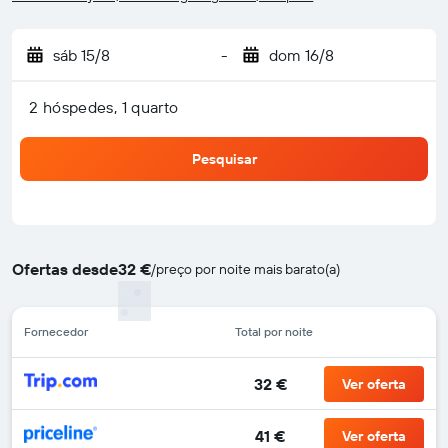
sáb 15/8
-
dom 16/8
2 hóspedes, 1 quarto
Pesquisar
Ofertas desde
32 €
/
preço por noite mais barato(a)
Fornecedor
Total por noite
32 €
Ver oferta
41 €
Ver oferta