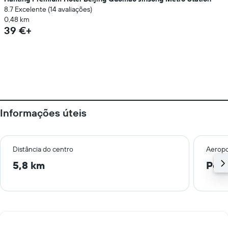
8.7 Excelente (14 avaliações)
0,48 km
39 €+
Informações úteis
Distância do centro
Aeropo
5,8 km
Pequ