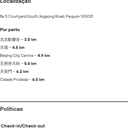
Localização
No. 5 Courtyard,South Jingsong Road, Pequim 100021
Por perto
北京歡樂谷
3.5 km
天壇
4.5 km
Beijing City Centre
4.9 km
王府井大街
5.6 km
天安門
6.2 km
Cidade Proibida
6.5 km
Políticas
Check-in/Check-out