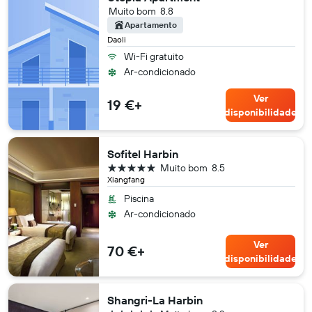
Muito bom
8.8
Apartamento
Daoli
Wi-Fi gratuito
Ar-condicionado
Ver
19 €+
disponibilidade
Sofitel Harbin
5 estrelas
Muito bom
8.5
Xiangfang
Piscina
Ar-condicionado
Ver
70 €+
disponibilidade
Shangri-La Harbin