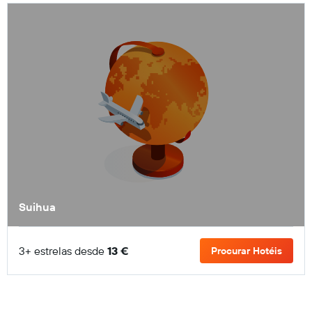
Suihua
3+ estrelas desde
13 €
Procurar Hotéis