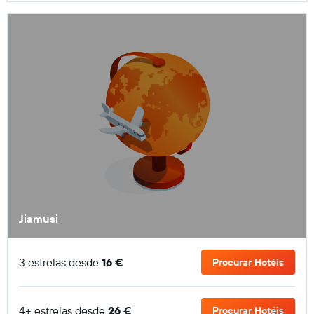
Jiamusi
3 estrelas desde
16 €
Procurar Hotéis
4+ estrelas desde
26 €
Procurar Hotéis