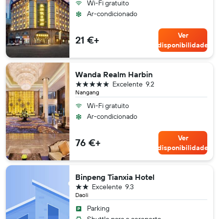
Wi-Fi gratuito
Ar-condicionado
Ver
21 €+
disponibilidade
Wanda Realm Harbin
5 estrelas
Excelente
9.2
Nangang
Wi-Fi gratuito
Ar-condicionado
Ver
76 €+
disponibilidade
Binpeng Tianxia Hotel
2 estrelas
Excelente
9.3
Daoli
Parking
Shuttle para o aeroporto