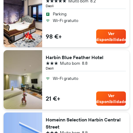
5 estrelas
Muito bom
8.2
Daoli
Parking
Wi-Fi gratuito
Ver
98 €+
disponibilidade
Harbin Blue Feather Hotel
3 estrelas
Muito bom
8.8
Daoli
Wi-Fi gratuito
Ver
21 €+
disponibilidade
Homeinn Selection Harbin Central
Street
3 estrelas
Muito bom
8.9