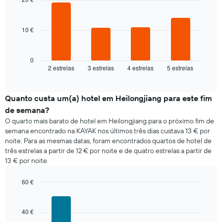
4
apresenta
bars.
os
dias
10 €
O
da
gráfico
semana
seguinte
numa
apresenta
0
abcissa
2 estrelas
3 estrelas
4 estrelas
5 estrelas
o
End
O
of
preço
gráfico
interactive
médio
chart
apresenta
de
Quanto custa um(a) hotel em Heilongjiang para este fim
o
um
preço
de semana?
quarto
médio
O quarto mais barato de hotel em Heilongjiang para o próximo fim de
para
de
semana encontrado na KAYAK nos últimos três dias custava 13 € por
hoje
um
noite. Para as mesmas datas, foram encontrados quartos de hotel de
encontrado
quarto
três estrelas a partir de 12 € por noite e de quatro estrelas a partir de
nos
numa
13 € por noite.
últimos
ordenada
três
dias
60 €
e
Bar
Chart
graphic.
agregado
chart
with
por
40 €
4
classificação