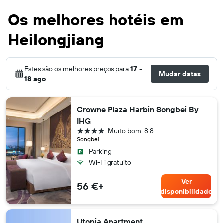
Os melhores hotéis em
Heilongjiang
Estes são os melhores preços para
17 -
Mudar datas
18 ago
.
Crowne Plaza Harbin Songbei By
IHG
4 estrelas
Muito bom
8.8
Songbei
Parking
Wi-Fi gratuito
Ver
56 €+
disponibilidade
Utopia Apartment