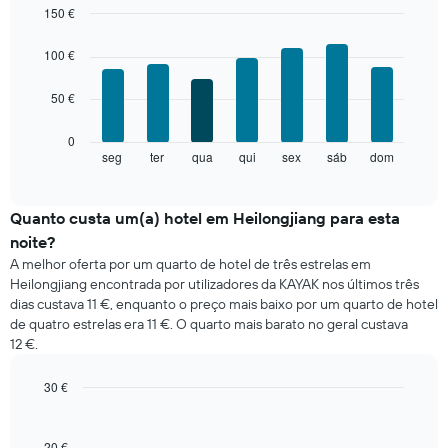
cada
150 €
mês
Bar
Chart
O
graphic.
chart
100 €
with
gráfico
7
apresenta
50 €
bars.
meses
numa
O
0
abcissa.
gráfico
seg
ter
qua
qui
sex
sáb
dom
End
O
of
seguinte
gráfico
interactive
apresenta
chart
apresenta
o
Quanto custa um(a) hotel em Heilongjiang para esta
o
preço
preço
noite?
médio
médio
A melhor oferta por um quarto de hotel de três estrelas em
de
de
Heilongjiang encontrada por utilizadores da KAYAK nos últimos três
um
um
dias custava 11 €, enquanto o preço mais baixo por um quarto de hotel
quarto
quarto
de quatro estrelas era 11 €. O quarto mais barato no geral custava
a
numa
12 €.
cada
ordenada
dia
da
30 €
semana
Bar
Chart
O
graphic.
chart
gráfico
with
20 €