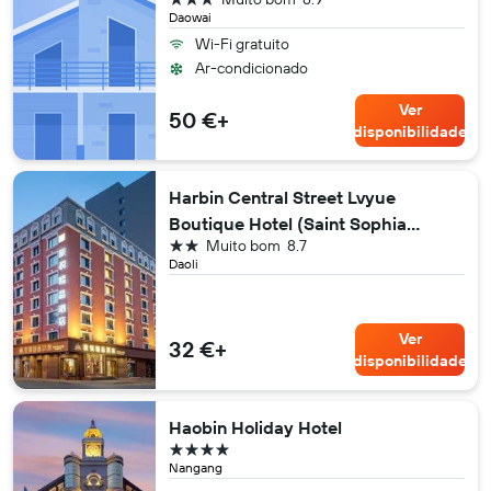
Daowai
Wi-Fi gratuito
Ar-condicionado
Ver
50 €+
disponibilidade
Harbin Central Street Lvyue
Boutique Hotel (Saint Sophia
2 estrelas
Muito bom
8.7
Church)
Daoli
Ver
32 €+
disponibilidade
Haobin Holiday Hotel
4 estrelas
Nangang