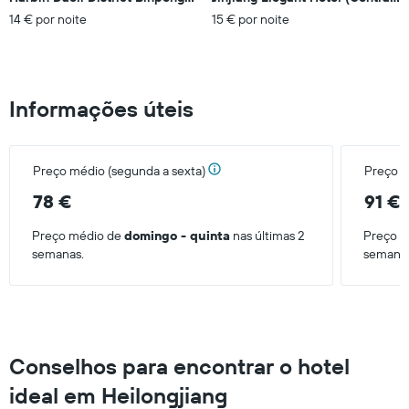
14 € por noite
15 € por noite
Informações úteis
Preço médio (segunda a sexta)
Preço m
78 €
91 €
Preço médio de
domingo - quinta
nas últimas 2
Preço 
semanas.
semana
Conselhos para encontrar o hotel
ideal em Heilongjiang