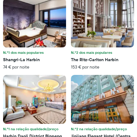
para
estadia
este
numa
fim
abcissa
de
O
semana
gráfico
encontrado
apresenta
nos
o
últimos
preço
três
médio
dias
N.º1 dos mais populares
N.º2 dos mais populares
de
numa
Shangri-La Harbin
The Ritz-Carlton Harbin
um
ordenada
74 € por noite
153 € por noite
quarto
numa
ordenada
N.º1 na relação qualidade/preço
N.º2 na relação qualidade/preço
Harbin Daoli District Binpeng Tianxia Hotel
Jinjiang Elegant Hotel (Central 