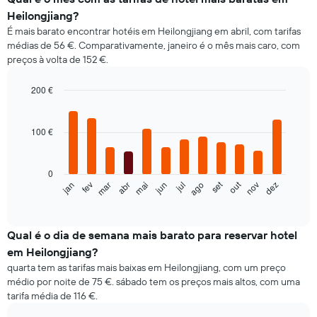
Heilongjiang?
É mais barato encontrar hotéis em Heilongjiang em abril, com tarifas
médias de 56 €. Comparativamente, janeiro é o mês mais caro, com
preços à volta de 152 €.
200 €
Bar
Chart
graphic.
chart
with
100 €
12
bars.
0
O
out
set
fev
mai
ago
nov
jan
abr
jul
mar
jun
dez
gráfico
End
of
seguinte
interactive
apresenta
chart
o
Qual é o dia de semana mais barato para reservar hotel
preço
em Heilongjiang?
médio
quarta tem as tarifas mais baixas em Heilongjiang, com um preço
de
médio por noite de 75 €. sábado tem os preços mais altos, com uma
um
tarifa média de 116 €.
quarto
em