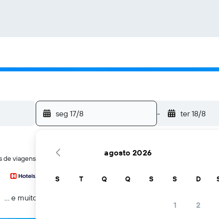
seg 17/8
-
ter 18/8
agosto 2026
tes de viagens ao mesmo tempo
S
T
Q
Q
S
S
D
... e muito mais
1
2