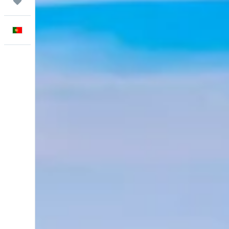
Trips
Português