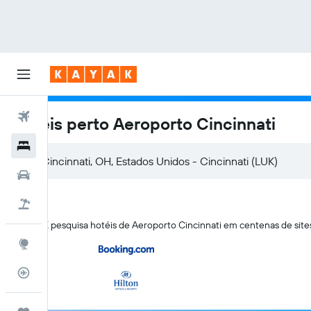
Voos
Hotéis perto Aeroporto Cincinnati
Hotéis
Carros
Voo+Hotel
A KAYAK pesquisa hotéis de Aeroporto Cincinnati em centenas de si
Explore
Monitorizador de voos