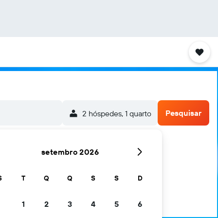
Pesquisar
2 hóspedes, 1 quarto
setembro 2026
S
T
Q
Q
S
S
D
1
2
3
4
5
6