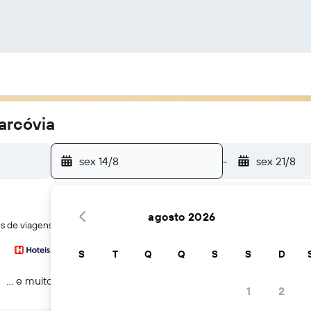
arcóvia
sex 14/8
-
sex 21/8
agosto 2026
tes de viagens ao mesmo tempo
S
T
Q
Q
S
S
D
... e muito mais
1
2