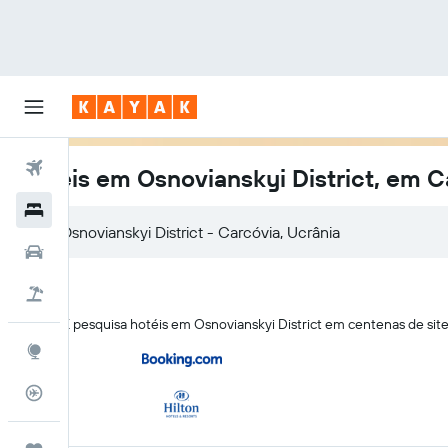
Voos
Hotéis em Osnovianskyi District, em C
Hotéis
Carros
Voo+Hotel
A KAYAK pesquisa hotéis em Osnovianskyi District em centenas de si
Explore
Monitorizador de voos