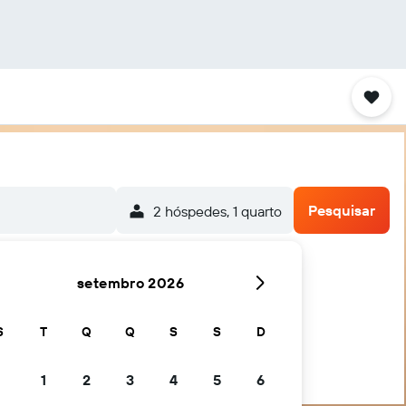
Pesquisar
2 hóspedes, 1 quarto
setembro 2026
S
T
Q
Q
S
S
D
1
2
3
4
5
6