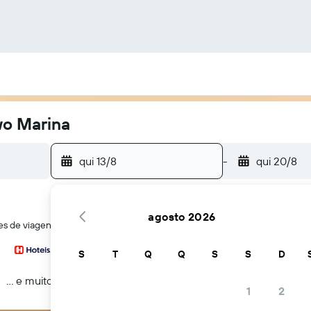
wo Marina
qui 13/8
-
qui 20/8
agosto 2026
es de viagens ao mesmo tempo
S
T
Q
Q
S
S
D
... e muito mais
1
2