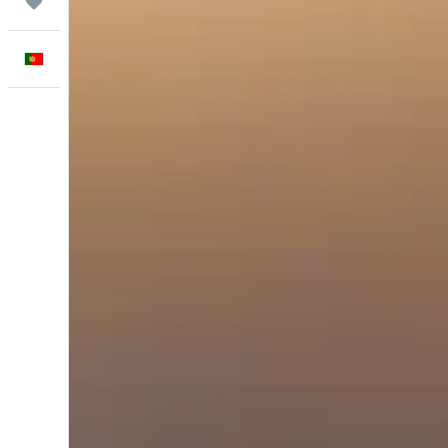
Trips
Português