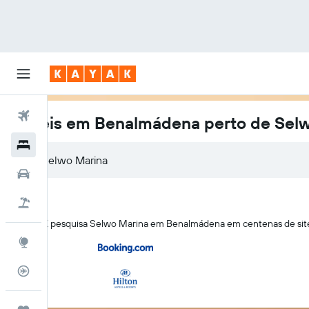
Voos
Hotéis em Benalmádena perto de Sel
Hotéis
Carros
Voo+Hotel
A KAYAK pesquisa Selwo Marina em Benalmádena em centenas de sit
Explore
Monitorizador de voos