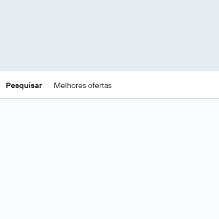
Pesquisar
Melhores ofertas
Ofertas de pacotes de
férias baratos em Anguila
Estes são os melhores preços para
21 -
Mudar datas
24 ago
.
Anguila – Voos e hotéis mais
Ver tudo