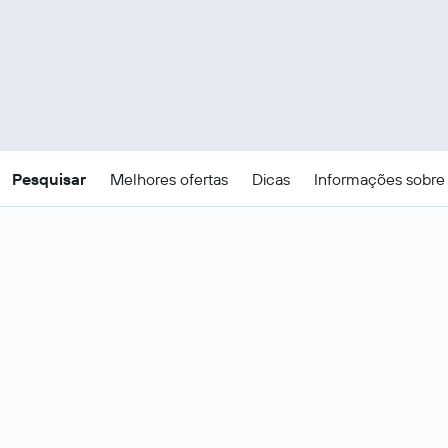
Pesquisar
Melhores ofertas
Dicas
Informações sobre 
Ofertas de pacotes de
férias baratos em Bilbau
Estes são os melhores preços para
23 -
Mudar datas
26 ago
.
Bilbau – Voos e hotéis mais
Ver tudo