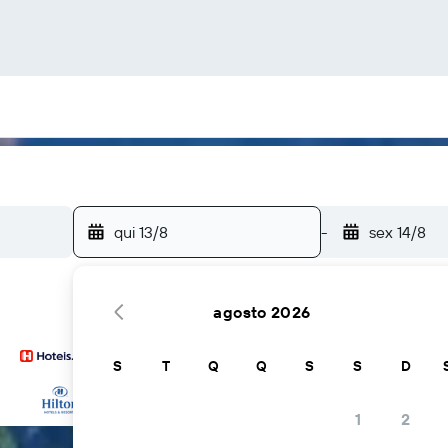
qui 13/8
-
sex 14/8
agosto 2026
S
T
Q
Q
S
S
D
... e muito mais
1
2