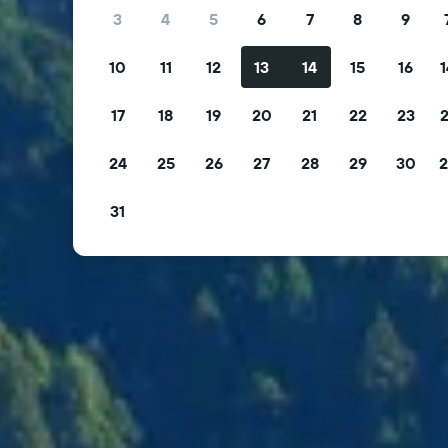
3
4
5
6
7
8
9
10
11
12
13
14
15
16
1
17
18
19
20
21
22
23
2
24
25
26
27
28
29
30
2
31