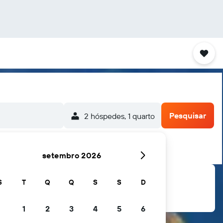
Pesquisar
2 hóspedes, 1 quarto
setembro 2026
S
T
Q
Q
S
S
D
1
2
3
4
5
6