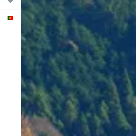
Trips
Português