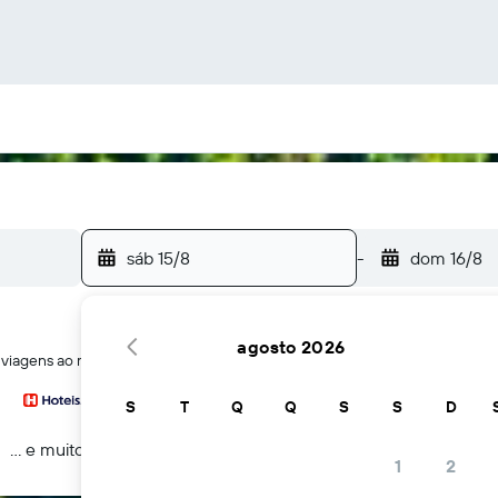
sáb 15/8
-
dom 16/8
agosto 2026
de viagens ao mesmo tempo
S
T
Q
Q
S
S
D
... e muito mais
1
2