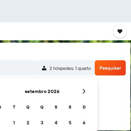
Pesquisar
2 hóspedes, 1 quarto
setembro 2026
S
T
Q
Q
S
S
D
1
2
3
4
5
6