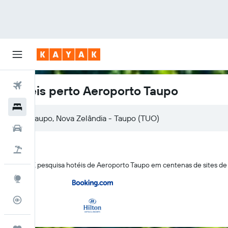
Voos
Hotéis perto Aeroporto Taupo
Hotéis
Carros
Voo+Hotel
A KAYAK pesquisa hotéis de Aeroporto Taupo em centenas de sites 
Explore
Monitorizador de voos