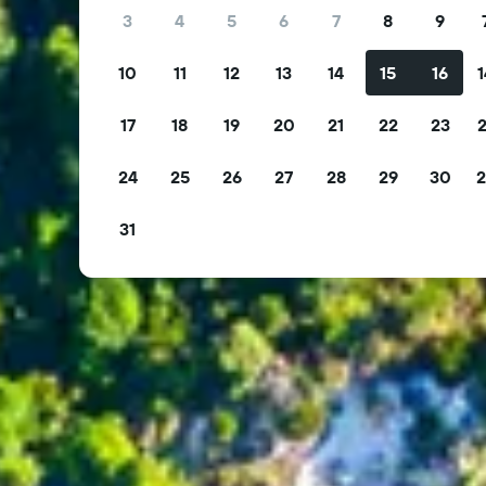
3
4
5
6
7
8
9
10
11
12
13
14
15
16
1
17
18
19
20
21
22
23
2
24
25
26
27
28
29
30
2
31