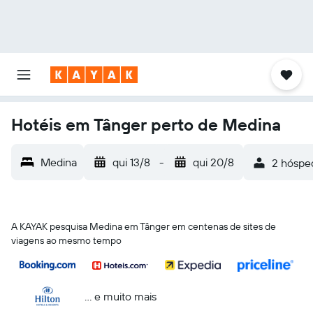
Hotéis em Tânger perto de Medina
Medina
qui 13/8
-
qui 20/8
2 hósped
A KAYAK pesquisa Medina em Tânger em centenas de sites de
viagens ao mesmo tempo
... e muito mais