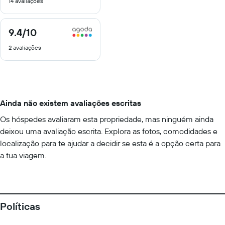
14 avaliações
10
9.4
/10
9.4
de
2 avaliações
10
Ainda não existem avaliações escritas
Os hóspedes avaliaram esta propriedade, mas ninguém ainda
deixou uma avaliação escrita. Explora as fotos, comodidades e
localização para te ajudar a decidir se esta é a opção certa para
a tua viagem.
Políticas