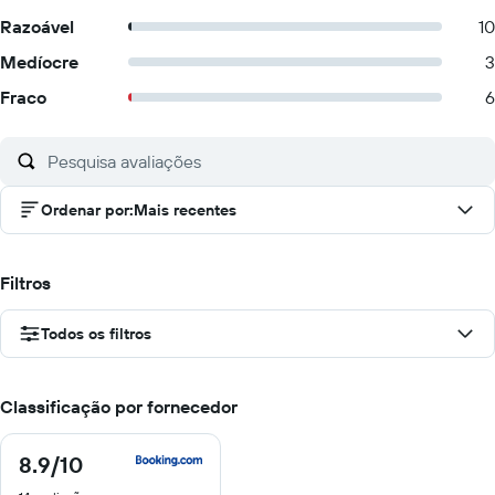
Razoável
10
Medíocre
3
Fraco
6
Ordenar por
:
Mais recentes
Filtros
Todos os filtros
Classificação por fornecedor
8.9
/10
8.9
de