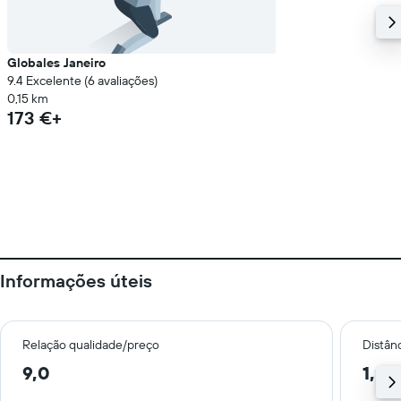
Globales Janeiro
9.4 Excelente (6 avaliações)
0,15 km
173 €+
Informações úteis
Relação qualidade/preço
Distân
9,0
1,2 