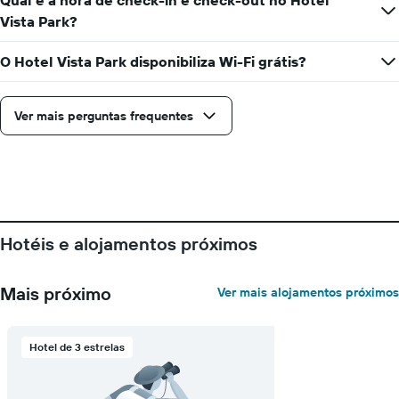
Qual é a hora de check-in e check-out no Hotel
apresenta
Vista Park?
o
preço
O Hotel Vista Park disponibiliza Wi-Fi grátis?
médio
de
um
quarto
Ver mais perguntas frequentes
numa
ordenada
Hotéis e alojamentos próximos
Mais próximo
Ver mais alojamentos próximos
Hotel de 3 estrelas