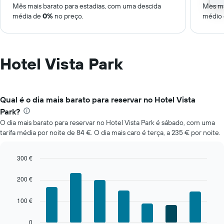
Mês mais barato para estadias, com uma descida
Mês ma
média de
0%
no preço.
médio
Hotel Vista Park
Qual é o dia mais barato para reservar no Hotel Vista
Park?
O dia mais barato para reservar no Hotel Vista Park é sábado, com uma
tarifa média por noite de 84 €. O dia mais caro é terça, a 235 € por noite.
300 €
Bar
Chart
graphic.
chart
200 €
with
7
100 €
bars.
O
0