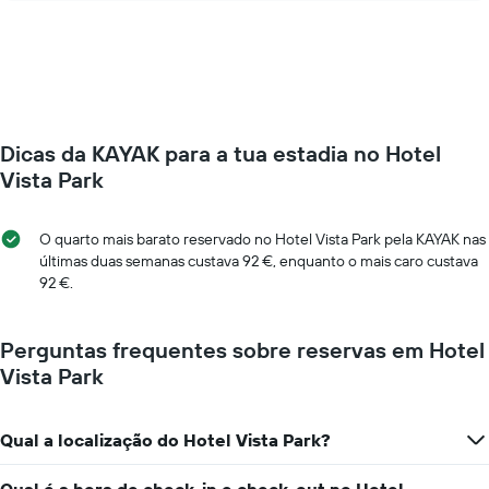
O
preço
gráfico
de
apresenta
um
o
quarto
preço
muda
médio
perto
de
da
um
Dicas da KAYAK para a tua estadia no Hotel
data
quarto
da
Vista Park
numa
estadia
ordenada
O
gráfico
O quarto mais barato reservado no Hotel Vista Park pela KAYAK nas
apresenta
últimas duas semanas custava 92 €, enquanto o mais caro custava
o
92 €.
número
de
dias
Perguntas frequentes sobre reservas em Hotel
antes
Vista Park
da
estadia
numa
Qual a localização do Hotel Vista Park?
abcissa
O
gráfico