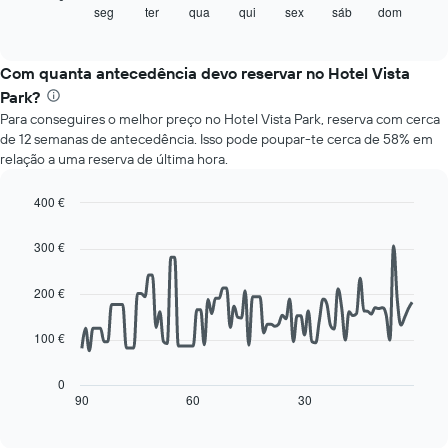
gráfico
seg
ter
qua
qui
sex
sáb
dom
End
of
seguinte
interactive
apresenta
chart
o
Com quanta antecedência devo reservar no Hotel Vista
preço
Park?
médio
Para conseguires o melhor preço no Hotel Vista Park, reserva com cerca
de
de 12 semanas de antecedência. Isso pode poupar-te cerca de 58% em
um
relação a uma reserva de última hora.
quarto
a
cada
400 €
dia
Line
Chart
da
graphic.
chart
300 €
with
semana
90
O
data
200 €
gráfico
points.
apresenta
os
100 €
O
dias
gráfico
da
seguinte
0
semana
mostra
90
60
30
End
numa
of
como
interactive
abcissa
o
chart