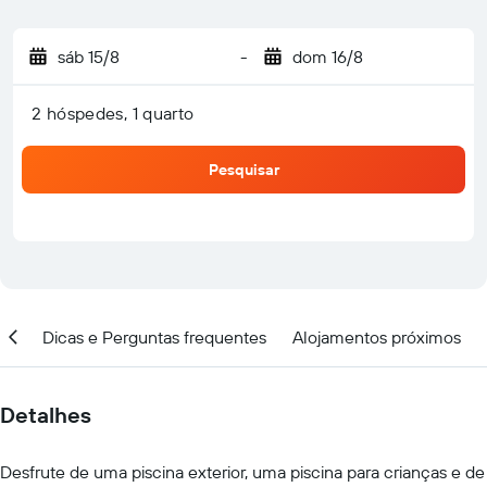
sáb 15/8
-
dom 16/8
2 hóspedes, 1 quarto
Pesquisar
ar
Dicas e Perguntas frequentes
Alojamentos próximos
Detalhes
Desfrute de uma piscina exterior, uma piscina para crianças e de