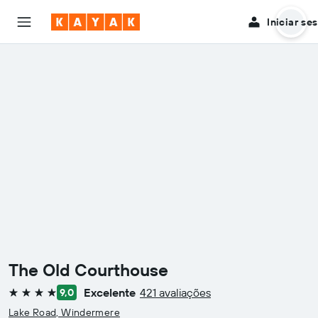
Iniciar se
The Old Courthouse
Excelente
421 avaliações
9,0
4 estrelas
Lake Road, Windermere