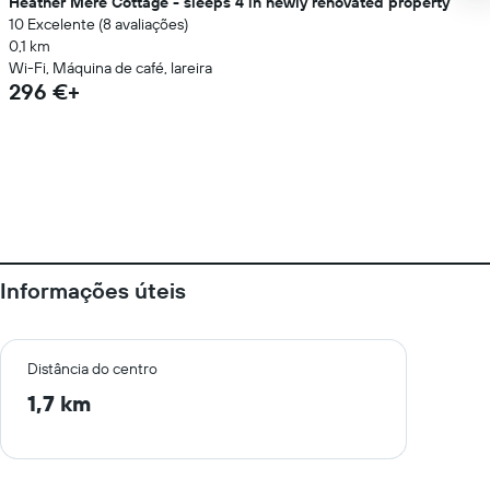
Heather Mere Cottage - sleeps 4 in newly renovated property
10 Excelente (8 avaliações)
0,1 km
Wi-Fi, Máquina de café, lareira
296 €+
Informações úteis
Distância do centro
1,7 km