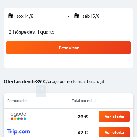
sex 14/8
-
sáb 15/8
2 hóspedes, 1 quarto
Pesquisar
Ofertas desde
39 €
/
preço por noite mais barato(a)
Fornecedor
Total por noite
39 €
Ver oferta
42 €
Ver oferta