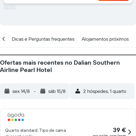
ção
Dicas e Perguntas frequentes
Alojamentos próximos
Ofertas mais recentes no Dalian Southern
Airline Pearl Hotel
sex 14/8
-
sáb 15/8
2 hóspedes, 1 quarto
39 €
Quarto standard, Tipo de cama
por noite, com taxas