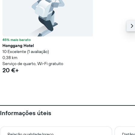
45% mais barato
Honggang Hotel
10 Excelente (1 avaliação)
0,38 km
Serviço de quarto, Wi-Fi gratuito
20 €+
Informações úteis
Relação qualidade/preço
Distân