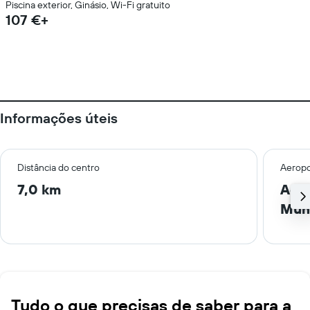
Piscina exterior, Ginásio, Wi-Fi gratuito
107 €+
Informações úteis
Distância do centro
Aeropo
7,0 km
Aero
Muni
Tudo o que precisas de saber para a