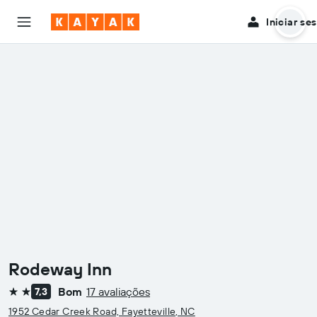
Iniciar se
Rodeway Inn
Bom
17 avaliações
7,3
2 estrelas
1952 Cedar Creek Road, Fayetteville, NC