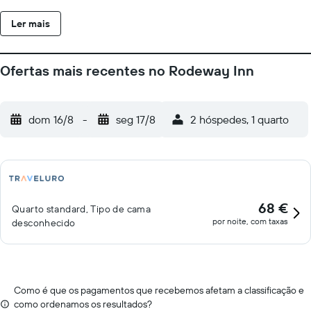
cortesia. As comodidades incluem ferros/tÃ¡buas de passar
Ler mais
roupa e serviÃ§o de massagem nos quartos, alÃm de telefones
com chamadas locais grÃ¡tis. Comodidades Aproveite as
oportunidades de recreaÃ§Ã£o, como uma piscina externa de
Ofertas mais recentes no Rodeway Inn
temporada, ou desfrute de outras comodidades, incluindo Wi-Fi
(sobretaxa). AlimentaÃ§Ã£o Um cafÃ da manhÃ£ (buffet) de
cortesia Ã servido diariamente, entre 6h00 e 9h30.
dom 16/8
-
seg 17/8
2 hóspedes, 1 quarto
68 €
Quarto standard, Tipo de cama
por noite, com taxas
desconhecido
Como é que os pagamentos que recebemos afetam a classificação e
como ordenamos os resultados?