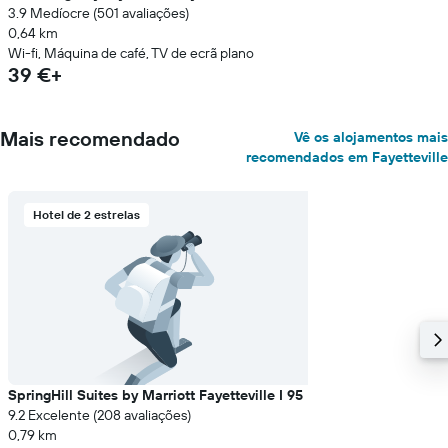
3.9 Medíocre (501 avaliações)
0,64 km
Wi-fi, Máquina de café, TV de ecrã plano
39 €+
Mais recomendado
Vê os alojamentos mais
recomendados em Fayetteville
Hotel de 2 estrelas
SpringHill Suites by Marriott Fayetteville I 95
9.2 Excelente (208 avaliações)
0,79 km