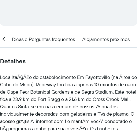
ção
Dicas e Perguntas frequentes
Alojamentos próximos
Detalhes
LocalizaÃ§Ã£o do estabelecimento Em Fayetteville (na Ã¡rea de
Cabo do Medo), Rodeway Inn fica a apenas 10 minutos de carro
de Cape Fear Botanical Gardens e de Segra Stadium. Este hotel
fica a 23,9 km de Fort Bragg e a 21,6 km de Cross Creek Mall.
Quartos Sinta-se em casa em um de nossos 76 quartos
individualmente decoradas, com geladeiras e TVs de plasma. O
acesso grÃ¡tis Ã internet com fio mantÃm vocÃª conectado e
hÃ¡ programas a cabo para sua diversÃ£o. Os banheiros
integrados possuem banheiras e produtos de toalete de