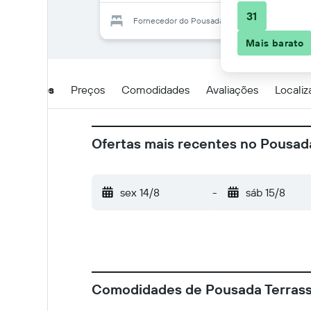
31
Fornecedor do Pousada Terrasse Joao Fernand
Mais barato
Detalhes
Preços
Comodidades
Avaliações
Locali
Ofertas mais recentes no Pousad
sex 14/8
-
sáb 15/8
Comodidades de Pousada Terrass