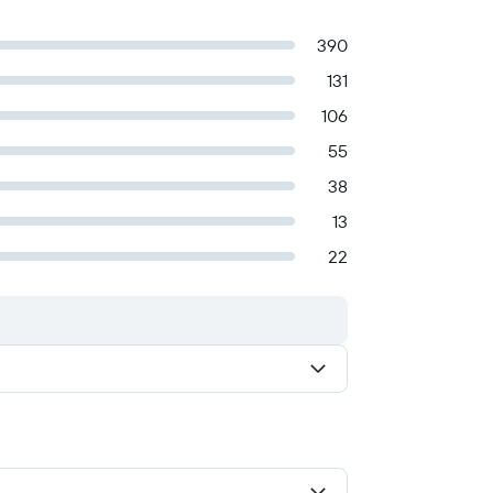
390
131
106
55
38
13
22