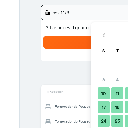
sex 14/8
2 hóspedes, 1 quarto
S
T
3
4
Fornecedor
10
11
Fornecedor do Pousada Terrasse Joao Fernand
17
18
24
25
Fornecedor do Pousada Terrasse Joao Fernand