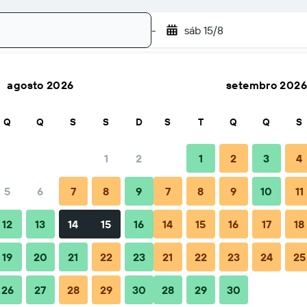
-
sáb 15/8
agosto 2026
setembro 2026
Pesquisar
Q
Q
S
S
D
S
T
Q
Q
S
1
2
1
2
3
4
5
6
7
8
9
7
8
9
10
11
12
13
14
15
16
14
15
16
17
18
es - Reserve Hoje
19
20
21
22
23
21
22
23
24
25
26
27
28
29
30
28
29
30
es - Reserve Hoje