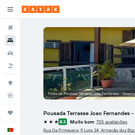
Voos
Hotéis
Carros
Voo+Hotel
Explore
Fotos de Pousada Terrasse Joao Fernandes - Reserv
Monitorizador de voos
Pousada Terrasse Joao Fernandes -
Trips
Muito bom
755 avaliações
8,3
3 estrelas
Português
Rua Da Primavera, 9 Lote 34, Armação dos Búz