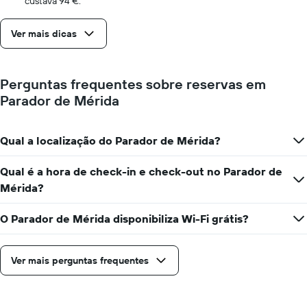
custava 94 €.
gráfico
apresenta
Ver mais dicas
o
preço
médio
de
Perguntas frequentes sobre reservas em
um
Parador de Mérida
quarto
numa
ordenada
Qual a localização do Parador de Mérida?
Qual é a hora de check-in e check-out no Parador de
Mérida?
O Parador de Mérida disponibiliza Wi-Fi grátis?
Ver mais perguntas frequentes