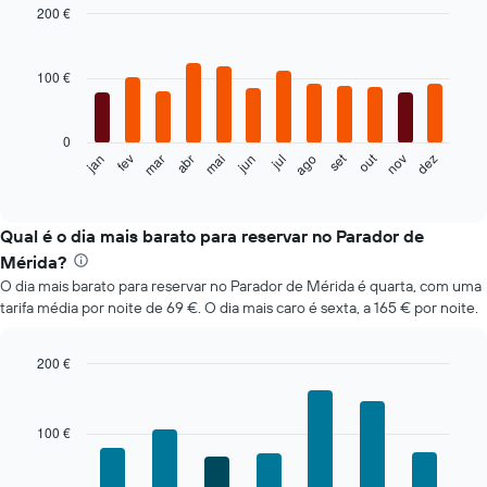
200 €
Bar
Chart
graphic.
chart
with
100 €
12
bars.
0
O
set
out
fev
mai
ago
nov
mar
jun
dez
jan
abr
jul
gráfico
End
of
seguinte
interactive
apresenta
chart
o
Qual é o dia mais barato para reservar no Parador de
preço
Mérida?
médio
O dia mais barato para reservar no Parador de Mérida é quarta, com uma
de
tarifa média por noite de 69 €. O dia mais caro é sexta, a 165 € por noite.
um
quarto
em
200 €
cada
Bar
Chart
mês
graphic.
chart
O
with
100 €
gráfico
7
bars.
apresenta
meses