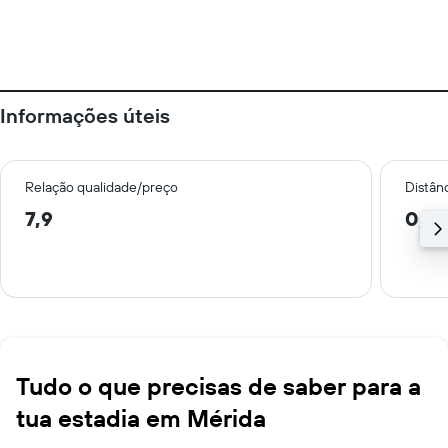
Informações úteis
Relação qualidade/preço
Distân
7,9
0,5
Tudo o que precisas de saber para a
tua estadia em Mérida