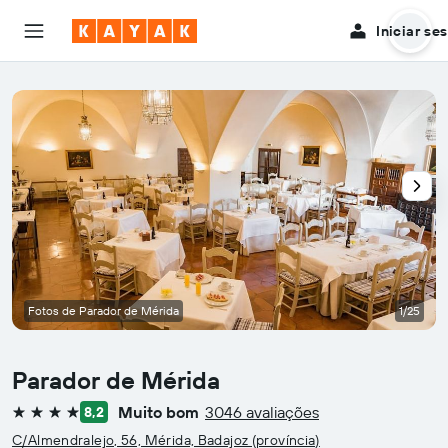
Iniciar se
Fotos de Parador de Mérida
1/25
Parador de Mérida
Muito bom
3046 avaliações
8,2
4 estrelas
C/Almendralejo, 56, Mérida, Badajoz (província)