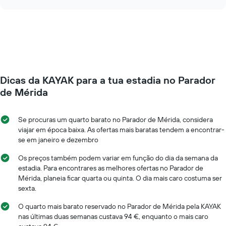
o
chart
O
preço
gráfico
de
apresenta
um
o
quarto
preço
muda
médio
perto
de
da
um
Dicas da KAYAK para a tua estadia no Parador
data
quarto
da
de Mérida
numa
estadia
ordenada
O
gráfico
Se procuras um quarto barato no Parador de Mérida, considera
apresenta
viajar em época baixa. As ofertas mais baratas tendem a encontrar-
o
se em janeiro e dezembro
número
de
Os preços também podem variar em função do dia da semana da
dias
estadia. Para encontrares as melhores ofertas no Parador de
antes
Mérida, planeia ficar quarta ou quinta. O dia mais caro costuma ser
da
sexta.
estadia
numa
O quarto mais barato reservado no Parador de Mérida pela KAYAK
abcissa
nas últimas duas semanas custava 94 €, enquanto o mais caro
O