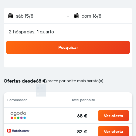
sáb 15/8
-
dom 16/8
2 hóspedes, 1 quarto
Pesquisar
Ofertas desde
68 €
/
preço por noite mais barato(a)
Fornecedor
Total por noite
68 €
Ver oferta
82 €
Ver oferta