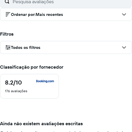
Ordenar por
:
Mais recentes
Filtros
Todos os filtros
Classificação por fornecedor
8.2
/10
8.2
de
176 avaliações
10
Ainda não existem avaliações escritas