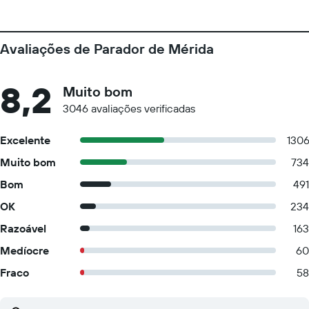
Avaliações de Parador de Mérida
8,2
Muito bom
3046 avaliações verificadas
Excelente
130
Muito bom
734
Bom
491
OK
234
Razoável
163
Medíocre
60
Fraco
58