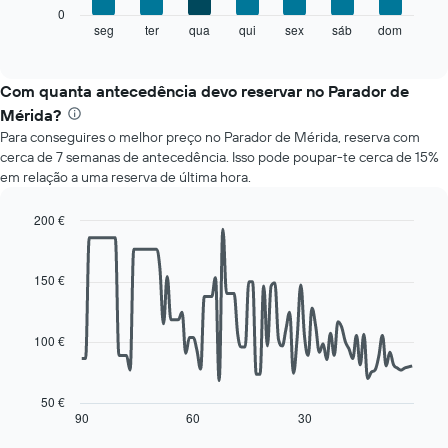
O
numa
0
gráfico
abcissa.
seg
ter
qua
qui
sex
sáb
dom
End
of
seguinte
O
interactive
apresenta
gráfico
chart
o
apresenta
Com quanta antecedência devo reservar no Parador de
preço
o
Mérida?
médio
preço
Para conseguires o melhor preço no Parador de Mérida, reserva com
de
médio
cerca de 7 semanas de antecedência. Isso pode poupar-te cerca de 15%
um
de
em relação a uma reserva de última hora.
quarto
um
a
quarto
cada
numa
200 €
dia
ordenada
Line
Chart
da
graphic.
chart
with
semana
150 €
90
O
data
gráfico
points.
apresenta
100 €
os
O
dias
gráfico
da
seguinte
50 €
semana
mostra
90
60
30
End
numa
of
como
interactive
abcissa