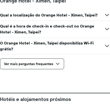
Orange Hotel - Ximen, Taipei
O
gráfico
apresenta
Qual a localização do Orange Hotel - Ximen, Taipei?
o
preço
médio
Qual é a hora de check-in e check-out no Orange
de
Hotel - Ximen, Taipei?
um
quarto
O Orange Hotel - Ximen, Taipei disponibiliza Wi-Fi
numa
ordenada
grátis?
Ver mais perguntas frequentes
Hotéis e alojamentos próximos