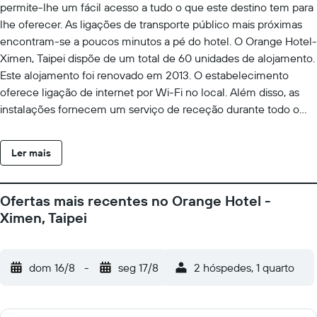
permite-lhe um fácil acesso a tudo o que este destino tem para
lhe oferecer. As ligações de transporte público mais próximas
encontram-se a poucos minutos a pé do hotel. O Orange Hotel-
Ximen, Taipei dispõe de um total de 60 unidades de alojamento.
Este alojamento foi renovado em 2013. O estabelecimento
oferece ligação de internet por Wi-Fi no local. Além disso, as
instalações fornecem um serviço de receção durante todo o
dia. Infelizmente, não existem unidades de alojamento onde os
visitantes possam pedir um berço para os mais pequenos. O
Ler mais
Orange Hotel-Ximen, Taipei dispõe de áreas comuns acessíveis
a cadeiras de rodas. O alojamento reserva-se o direito de cobrar
uma taxa por alguns destes serviços.
Ofertas mais recentes no Orange Hotel -
Ximen, Taipei
dom 16/8
-
seg 17/8
2 hóspedes, 1 quarto