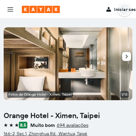
Iniciar se
Fotos de Orange Hotel - Ximen, Taipei
1/13
Orange Hotel - Ximen, Taipei
Muito bom
694 avaliações
8,5
3 estrelas
166-2, Sec 1, Zhonghua Rd., Wanhua, Taipé