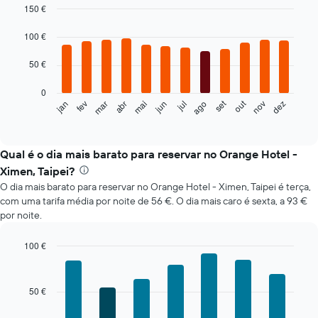
150 €
Bar
Chart
graphic.
chart
100 €
with
12
50 €
bars.
0
O
set
out
fev
mai
ago
nov
mar
jun
dez
jan
abr
jul
gráfico
End
of
seguinte
interactive
apresenta
chart
o
Qual é o dia mais barato para reservar no Orange Hotel -
preço
Ximen, Taipei?
médio
O dia mais barato para reservar no Orange Hotel - Ximen, Taipei é terça,
de
com uma tarifa média por noite de 56 €. O dia mais caro é sexta, a 93 €
um
por noite.
quarto
em
cada
100 €
mês
Bar
Chart
O
graphic.
chart
with
gráfico
50 €
7
apresenta
bars.
meses