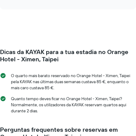
como
interactive
abcissa
o
chart
O
preço
gráfico
de
apresenta
um
o
quarto
preço
muda
médio
perto
de
da
um
Dicas da KAYAK para a tua estadia no Orange
data
quarto
da
Hotel - Ximen, Taipei
numa
estadia
ordenada
O
gráfico
O quarto mais barato reservado no Orange Hotel - Ximen, Taipei
apresenta
pela KAYAK nas últimas duas semanas custava 85 €, enquanto o
o
mais caro custava 85 €.
número
de
Quanto tempo deves ficar no Orange Hotel - Ximen, Taipei?
dias
Normalmente, os utilizadores da KAYAK reservam quartos aqui
antes
durante 2 dias.
da
estadia
numa
Perguntas frequentes sobre reservas em
abcissa