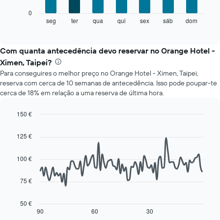
numa
O
0
abcissa.
gráfico
seg
ter
qua
qui
sex
sáb
dom
End
O
of
seguinte
gráfico
interactive
apresenta
chart
apresenta
o
Com quanta antecedência devo reservar no Orange Hotel -
o
preço
preço
Ximen, Taipei?
médio
médio
Para conseguires o melhor preço no Orange Hotel - Ximen, Taipei,
de
de
reserva com cerca de 10 semanas de antecedência. Isso pode poupar-te
um
um
cerca de 18% em relação a uma reserva de última hora.
quarto
quarto
a
numa
cada
150 €
ordenada
dia
Line
Chart
da
graphic.
chart
125 €
with
semana
90
O
data
100 €
gráfico
points.
apresenta
os
75 €
O
dias
gráfico
da
seguinte
50 €
semana
mostra
90
60
30
End
numa
of