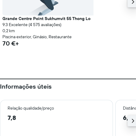
Grande Centre Point Sukhumvit 55 Thong Lo
9.3 Excelente (4 575 avaliações)
0,2 km
Piscina exterior, Ginásio, Restaurante
70 €+
Informações úteis
Relação qualidade/preço
Distân
7,8
6,1 