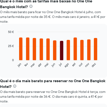
Qual é o mês com as tarifas mais baixas no One One
Bangkok Hotel?
O mês mais barato para ficar no One One Bangkok Hotel é julho, com
uma tarifa média por noite de 35 €. O mês mais caro é janeiro, a 41 € por
noite.
50 €
Bar
Chart
graphic.
chart
with
25 €
12
bars.
0
O
out
set
fev
mai
ago
nov
jan
abr
jul
mar
jun
dez
gráfico
End
of
seguinte
interactive
apresenta
chart
o
Qual é o dia mais barato para reservar no One One Bangkok
preço
Hotel?
médio
O dia mais barato para reservar no One One Bangkok Hotel é terça, com
de
uma tarifa média por noite de 36 €. O dia mais caro é quinta, a 41 € por
um
noite.
quarto
em