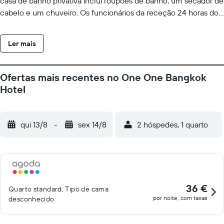
casa de banho privativa inclui roupões de banho, um secador de
cabelo e um chuveiro. Os funcionários da receção 24 horas do
One One Bangkok podem ajudar os hóspedes com as suas
necessidades. É providenciado um serviço de limpeza diário. A
Ler mais
propriedade também dispõe de estacionamento privado
gratuito. O Hospital Samitivej Sukhumvit fica a 700 metros,
enquanto a estação de Skytrain mais próxima, a Estação BTS
Ofertas mais recentes no One One Bangkok
Thong Lo, está a 1,1 km. O Aeroporto Internacional de
Hotel
Suvarnabhumi encontra-se a 19 km do hotel.
qui 13/8
-
sex 14/8
2 hóspedes, 1 quarto
36 €
Quarto standard, Tipo de cama
por noite, com taxas
desconhecido