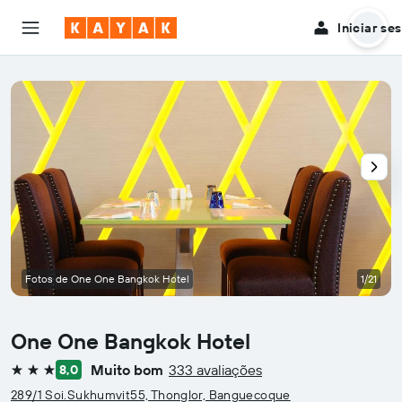
Iniciar se
Fotos de One One Bangkok Hotel
1/21
One One Bangkok Hotel
Muito bom
333 avaliações
8,0
3 estrelas
289/1 Soi.Sukhumvit55, Thonglor, Banguecoque