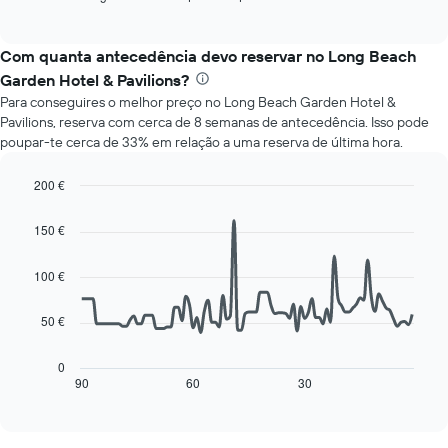
O
of
seguinte
gráfico
interactive
apresenta
chart
apresenta
o
Com quanta antecedência devo reservar no Long Beach
o
preço
preço
Garden Hotel & Pavilions?
médio
médio
Para conseguires o melhor preço no Long Beach Garden Hotel &
de
de
Pavilions, reserva com cerca de 8 semanas de antecedência. Isso pode
um
um
poupar-te cerca de 33% em relação a uma reserva de última hora.
quarto
quarto
a
numa
cada
200 €
ordenada
dia
Line
Chart
da
graphic.
chart
150 €
with
semana
90
O
data
100 €
gráfico
points.
apresenta
os
50 €
O
dias
gráfico
da
seguinte
0
semana
mostra
90
60
30
End
numa
of
como
interactive
abcissa
o
chart
O
preço