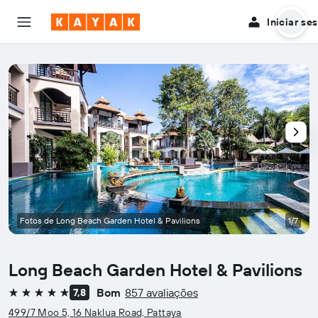
Iniciar se
Fotos de Long Beach Garden Hotel & Pavilions
1/7
Long Beach Garden Hotel & Pavilions
Bom
857 avaliações
7,8
5 estrelas
499/7 Moo 5, 16 Naklua Road, Pattaya