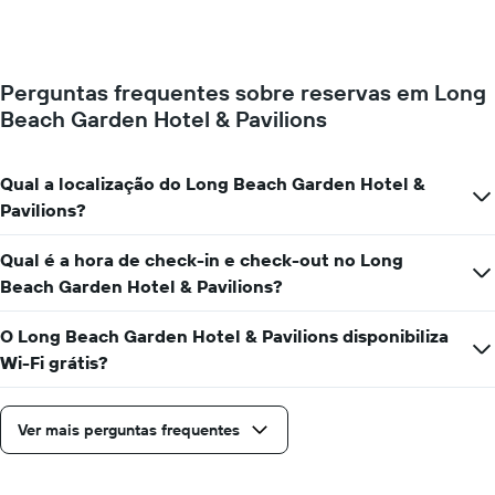
gráfico
de
apresenta
um
o
quarto
preço
muda
médio
Perguntas frequentes sobre reservas em Long
perto
de
Beach Garden Hotel & Pavilions
da
um
data
quarto
da
numa
estadia
Qual a localização do Long Beach Garden Hotel &
ordenada
O
Pavilions?
gráfico
apresenta
Qual é a hora de check-in e check-out no Long
o
número
Beach Garden Hotel & Pavilions?
de
dias
O Long Beach Garden Hotel & Pavilions disponibiliza
antes
Wi-Fi grátis?
da
estadia
numa
Ver mais perguntas frequentes
abcissa
O
gráfico
apresenta