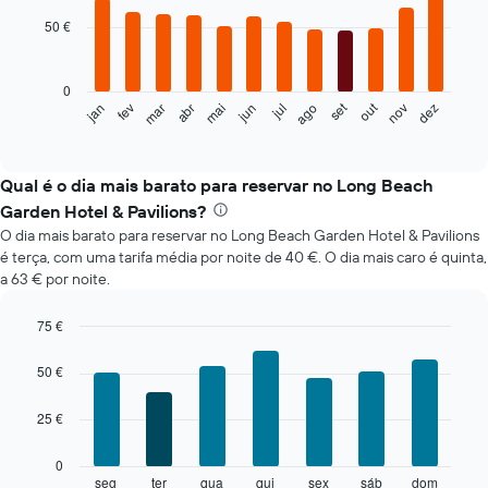
chart
with
50 €
12
bars.
0
O
set
out
fev
mai
ago
nov
mar
jun
dez
jan
abr
jul
gráfico
End
of
seguinte
interactive
apresenta
chart
o
Qual é o dia mais barato para reservar no Long Beach
preço
Garden Hotel & Pavilions?
médio
O dia mais barato para reservar no Long Beach Garden Hotel & Pavilions
de
é terça, com uma tarifa média por noite de 40 €. O dia mais caro é quinta,
um
a 63 € por noite.
quarto
em
cada
75 €
mês
Bar
Chart
O
graphic.
chart
50 €
with
gráfico
7
apresenta
25 €
bars.
meses
numa
O
0
abcissa.
gráfico
seg
ter
qua
qui
sex
sáb
dom
End