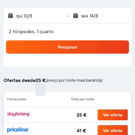
qui 13/8
-
sex 14/8
2 hóspedes, 1 quarto
Pesquisar
Ofertas desde
25 €
/
preço por noite mais barato(a)
Fornecedor
Total por noite
25 €
Ver oferta
41 €
Ver oferta