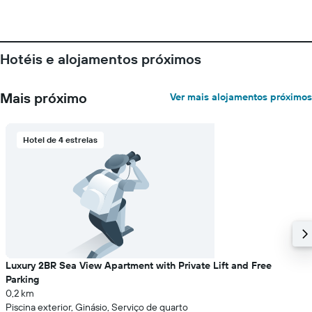
o
preço
médio
de
Hotéis e alojamentos próximos
um
quarto
numa
Mais próximo
Ver mais alojamentos próximos
ordenada
Hotel de 4 estrelas
Luxury 2BR Sea View Apartment with Private Lift and Free
Parking
0,2 km
Piscina exterior, Ginásio, Serviço de quarto