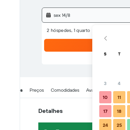
sex 14/8
2 hóspedes, 1 quarto
S
T
3
4
Detalhes
Preços
Comodidades
Avaliações
Locali
10
11
Detalhes
17
18
24
25