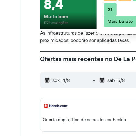
8,4
31
Muito bom
Mais barato
1774 avaliações
As infraestruturas de lazer oferecidas por Est
proximidades; poderão ser aplicadas taxas.
Ofertas mais recentes no De La
sex 14/8
-
sáb 15/8
Quarto duplo, Tipo de cama desconhecido