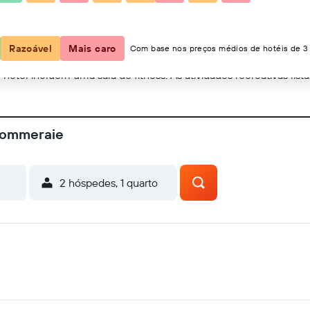
Mostrar no mapa
Razoável
Mais caro
Com base nos preços médios de hotéis de 3 
e hotel incluem uma sala de fitness. As atividades recreativas list
 Pommeraie
2 hóspedes, 1 quarto