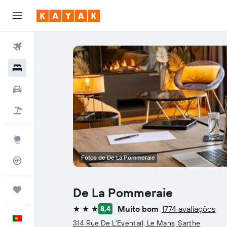
Voos
Hotéis
Carros
Voo+Hotel
Explore
Fotos de De La Pommeraie
Monitorizador de voos
Trips
De La Pommeraie
Muito bom
1774 avaliações
8,4
3 estrelas
Português
314 Rue De L'Eventail, Le Mans, Sarthe