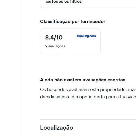
Todos os filtros
Classificação por fornecedor
8.4
/10
8.4
de
9 avaliações
10
Ainda não existem avaliações escritas
Os hóspedes avaliaram esta propriedade, mas 
decidir se esta é a opção certa para a tua via
Localização