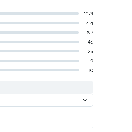
1074
414
197
46
25
9
10