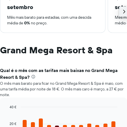
setembro
set
Mês mais barato para estadias, com uma descida
Mês ma
média de
0%
no preço.
médio
Grand Mega Resort & Spa
Qual é o mês com as tarifas mais baixas no Grand Mega
Resort & Spa?
O mês mais barato para ficar no Grand Mega Resort & Spa é maio, com
uma tarifa média por noite de 18 €. O mês mais caro é março, a 27 € por
noite.
40 €
Bar
Chart
graphic.
chart
with
20 €
12