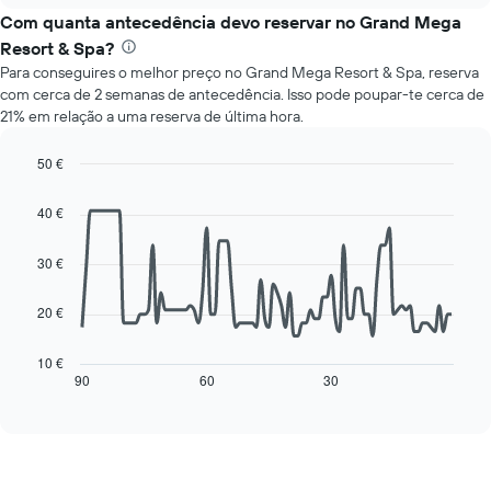
apresenta
o
Com quanta antecedência devo reservar no Grand Mega
o
preço
preço
Resort & Spa?
médio
médio
Para conseguires o melhor preço no Grand Mega Resort & Spa, reserva
de
de
com cerca de 2 semanas de antecedência. Isso pode poupar-te cerca de
um
um
21% em relação a uma reserva de última hora.
quarto
quarto
a
numa
cada
50 €
ordenada
dia
Line
Chart
da
graphic.
chart
40 €
with
semana
90
O
data
30 €
gráfico
points.
apresenta
os
20 €
O
dias
gráfico
da
seguinte
10 €
semana
mostra
90
60
30
End
numa
of
como
interactive
abcissa
o
chart
O
preço
gráfico
de
apresenta
um