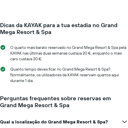
o
quarto
preço
muda
médio
perto
de
da
um
Dicas da KAYAK para a tua estadia no Grand
data
quarto
da
Mega Resort & Spa
numa
estadia
ordenada
O
gráfico
O quarto mais barato reservado no Grand Mega Resort & Spa pela
apresenta
KAYAK nas últimas duas semanas custava 20 €, enquanto o mais
o
caro custava 20 €.
número
de
Quanto tempo deves ficar no Grand Mega Resort & Spa?
dias
Normalmente, os utilizadores da KAYAK reservam quartos aqui
antes
durante 1 dia.
da
estadia
numa
Perguntas frequentes sobre reservas em
abcissa
Grand Mega Resort & Spa
O
gráfico
apresenta
Qual a localização do Grand Mega Resort & Spa?
o