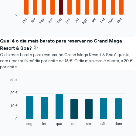
bars.
0
O
out
set
fev
mai
ago
nov
jan
abr
jul
mar
jun
dez
gráfico
End
of
seguinte
interactive
apresenta
chart
o
Qual é o dia mais barato para reservar no Grand Mega
preço
Resort & Spa?
médio
O dia mais barato para reservar no Grand Mega Resort & Spa é quinta,
de
com uma tarifa média por noite de 16 €. O dia mais caro é quarta, a 20 €
um
por noite.
quarto
em
cada
30 €
mês
Bar
Chart
O
graphic.
chart
20 €
with
gráfico
7
apresenta
10 €
bars.
meses
numa
O
0
abcissa.
gráfico
seg
ter
qua
qui
sex
sáb
dom
End
O
of
seguinte
gráfico
interactive
apresenta
chart