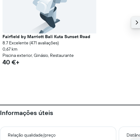
Fairfield by Marriott Bali Kuta Sunset Road
8.7 Excelente (471 avaliações)
0,67 km
Piscina exterior, Ginásio, Restaurante
40 €+
Informações úteis
Relação qualidade/preço
Distân