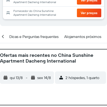
Ver preços
Apartment Dacheng International
Fornecedor do China Sunshine
Ver preços
Apartment Dacheng International
ção
Dicas e Perguntas frequentes
Alojamentos próximos
Ofertas mais recentes no China Sunshine
Apartment Dacheng International
qui 13/8
-
sex 14/8
2 hóspedes, 1 quarto