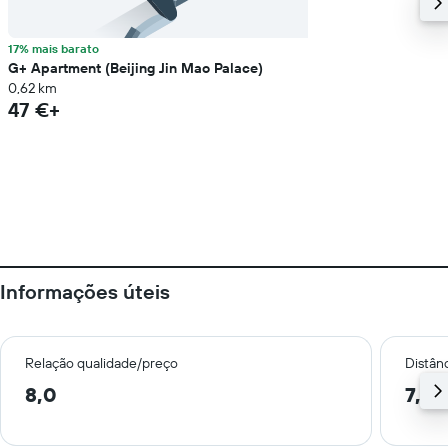
17% mais barato
G+ Apartment (Beijing Jin Mao Palace)
0,62 km
47 €+
Informações úteis
Relação qualidade/preço
Distân
8,0
7,2 