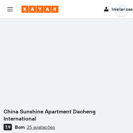
Iniciar se
China Sunshine Apartment Dacheng
International
Bom
25 avaliações
7,9
Classificação: 0