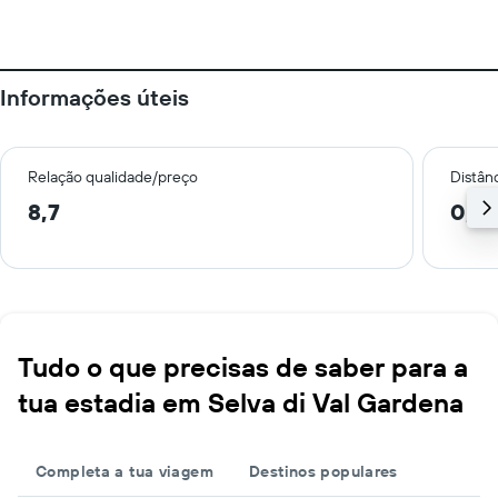
Informações úteis
Relação qualidade/preço
Distân
8,7
0,7 
Tudo o que precisas de saber para a
tua estadia em Selva di Val Gardena
Completa a tua viagem
Destinos populares