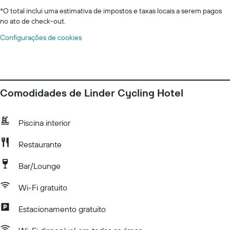
*
O total inclui uma estimativa de impostos e taxas locais a serem pagos
no ato de check-out.
Configurações de cookies
Comodidades de Linder Cycling Hotel
Piscina interior
Restaurante
Bar/Lounge
Wi-Fi gratuito
Estacionamento gratuito