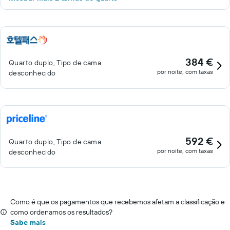
384 €
Quarto duplo, Tipo de cama
por noite, com taxas
desconhecido
592 €
Quarto duplo, Tipo de cama
por noite, com taxas
desconhecido
Como é que os pagamentos que recebemos afetam a classificação e
como ordenamos os resultados?
Sabe mais