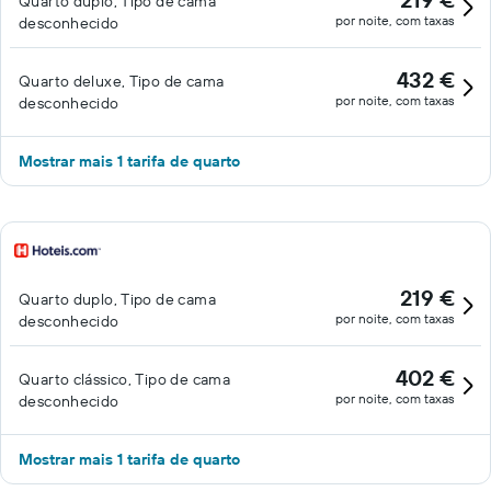
Quarto duplo, Tipo de cama
por noite, com taxas
desconhecido
432 €
Quarto deluxe, Tipo de cama
por noite, com taxas
desconhecido
Mostrar mais 1 tarifa de quarto
219 €
Quarto duplo, Tipo de cama
por noite, com taxas
desconhecido
402 €
Quarto clássico, Tipo de cama
por noite, com taxas
desconhecido
Mostrar mais 1 tarifa de quarto