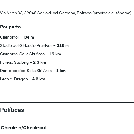
Via Nives 36, 39048 Selva di Val Gardena, Bolzano (província autónoma)
Por perto
Ciampinoi
134 m
Stadio del Ghiaccio Pranives
328 m
Ciampino-Sella Ski Area
1.9 km
Funivia Saslong
2.3 km
Dantercepies-Sella Ski Area
3 km
Lech dl Dragon
4.2 km
Políticas
Check-in/Check-out