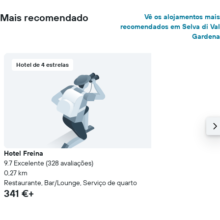
Mais recomendado
Vê os alojamentos mais
recomendados em Selva di Val
Gardena
Hotel de 4 estrelas
Hotel Freina
9.7 Excelente (328 avaliações)
0,27 km
Restaurante, Bar/Lounge, Serviço de quarto
341 €+