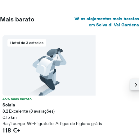
Mais barato
Vê os alojamentos mais baratos
em Selva di Val Gardena
Hotel de 3 estrelas
46% mais barato
Solaia
8.2 Excelente (8 avaliações)
0,15 km
Bar/Lounge, Wi-Fi gratuito, Artigos de higiene grátis
118 €+