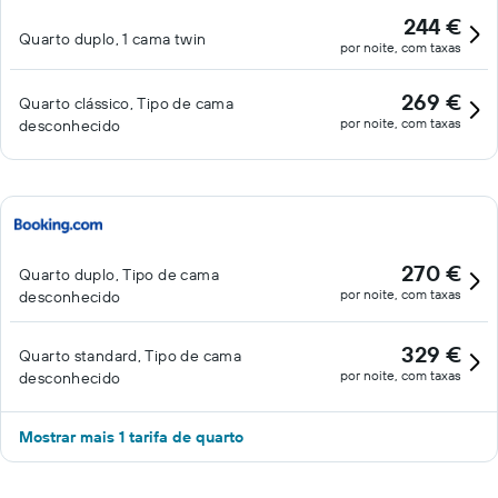
244 €
Quarto duplo, 1 cama twin
por noite, com taxas
269 €
Quarto clássico, Tipo de cama
por noite, com taxas
desconhecido
270 €
Quarto duplo, Tipo de cama
por noite, com taxas
desconhecido
329 €
Quarto standard, Tipo de cama
por noite, com taxas
desconhecido
Mostrar mais 1 tarifa de quarto