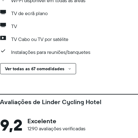
Wi-Fi disponível em todas as áreas
TV de ecrã plano
TV
TV Cabo ou TV por satélite
Instalações para reuniões/banquetes
Ver todas as 67 comodidades
Avaliações de Linder Cycling Hotel
9,2
Excelente
1290 avaliações verificadas