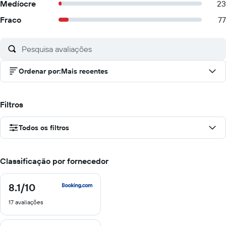
Medíocre
23
Fraco
77
Ordenar por
:
Mais recentes
Filtros
Todos os filtros
Classificação por fornecedor
8.1
/10
8.1
de
17 avaliações
10