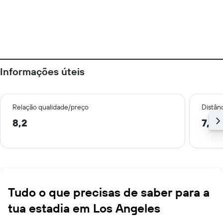
Informações úteis
Relação qualidade/preço
Distân
8,2
7,1 
Tudo o que precisas de saber para a
tua estadia em Los Angeles