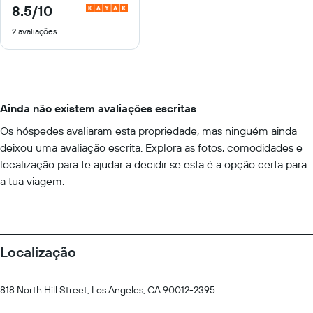
8.5
/10
8.5
de
2 avaliações
10
Ainda não existem avaliações escritas
Os hóspedes avaliaram esta propriedade, mas ninguém ainda
deixou uma avaliação escrita. Explora as fotos, comodidades e
localização para te ajudar a decidir se esta é a opção certa para
a tua viagem.
Localização
818 North Hill Street, Los Angeles, CA 90012-2395