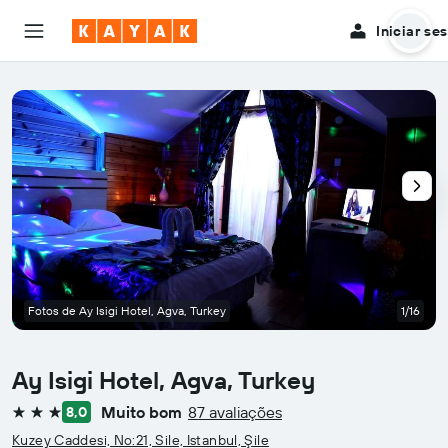
Iniciar se
Fotos de Ay Isigi Hotel, Agva, Turkey
1/16
Ay Isigi Hotel, Agva, Turkey
Muito bom
87 avaliações
8,0
3 estrelas
Kuzey Caddesi, No:21, Sile, Istanbul, Şile