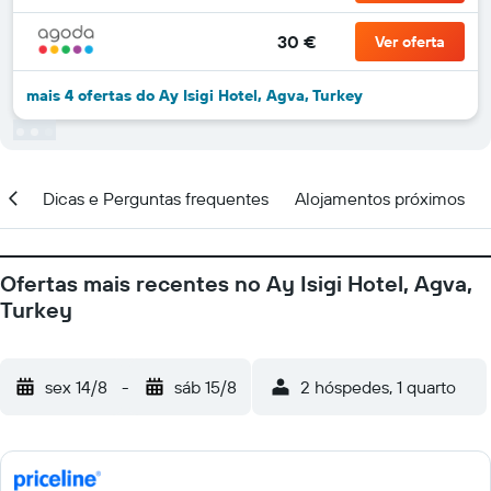
30 €
Ver oferta
mais 4 ofertas do Ay Isigi Hotel, Agva, Turkey
ção
Dicas e Perguntas frequentes
Alojamentos próximos
Ofertas mais recentes no Ay Isigi Hotel, Agva,
Turkey
sex 14/8
-
sáb 15/8
2 hóspedes, 1 quarto