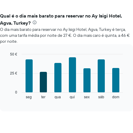
Qual é o dia mais barato para reservar no Ay Isigi Hotel,
Agva, Turkey?
O dia mais barato para reservar no Ay Isigi Hotel, Agva, Turkey é terça,
com uma tarifa média por noite de 27 €. O dia mais caro é quinta, a 46 €
por noite.
50 €
Bar
Chart
graphic.
chart
with
25 €
7
bars.
O
0
gráfico
seg
ter
qua
qui
sex
sáb
dom
End
of
seguinte
interactive
apresenta
chart
o
preço
médio
de