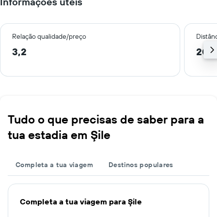
Informações úteis
Relação qualidade/preço
Distân
3,2
20,
Tudo o que precisas de saber para a
tua estadia em Şile
Completa a tua viagem
Destinos populares
Completa a tua viagem para Şile