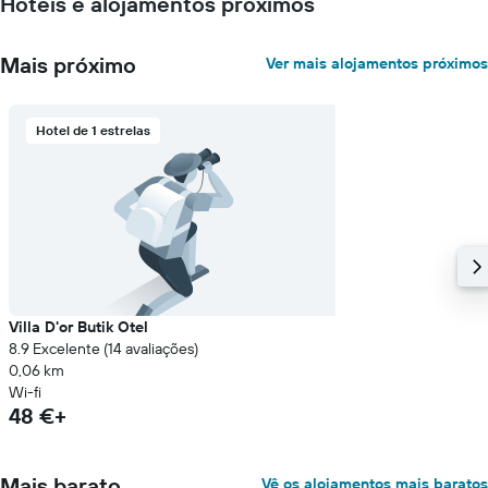
Hotéis e alojamentos próximos
quarto
numa
ordenada
Mais próximo
Ver mais alojamentos próximos
Hotel de 1 estrelas
Villa D'or Butik Otel
8.9 Excelente (14 avaliações)
0,06 km
Wi-fi
48 €+
Mais barato
Vê os alojamentos mais baratos