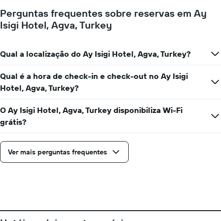
um
Perguntas frequentes sobre reservas em Ay
quarto
Isigi Hotel, Agva, Turkey
a
cada
dia
da
Qual a localização do Ay Isigi Hotel, Agva, Turkey?
semana
O
Qual é a hora de check-in e check-out no Ay Isigi
gráfico
Hotel, Agva, Turkey?
apresenta
os
dias
O Ay Isigi Hotel, Agva, Turkey disponibiliza Wi-Fi
da
grátis?
semana
numa
abcissa
Ver mais perguntas frequentes
O
gráfico
apresenta
o
preço
médio
de
um