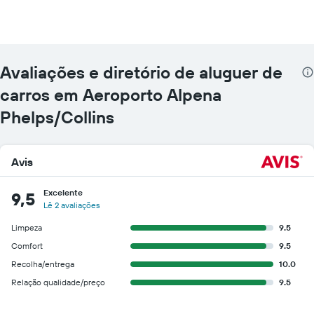
quatro
rent-
a-
cars
mais
Avaliações e diretório de aluguer de
baratas
numa
carros em Aeroporto Alpena
ordenada
Phelps/Collins
Avis
Excelente
9,5
Lê 2 avaliações
Limpeza
9.5
Comfort
9.5
Recolha/entrega
10.0
Relação qualidade/preço
9.5