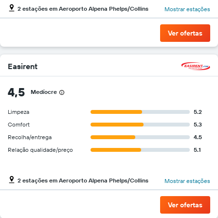
2 estações em Aeroporto Alpena Phelps/Collins
Mostrar estações
Ver ofertas
Easirent
4,5
Medíocre
Limpeza
5.2
Comfort
5.3
Recolha/entrega
4.5
Relação qualidade/preço
5.1
2 estações em Aeroporto Alpena Phelps/Collins
Mostrar estações
Ver ofertas