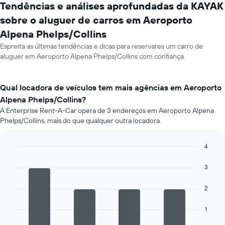
Tendências e análises aprofundadas da KAYAK
sobre o aluguer de carros em Aeroporto
Alpena Phelps/Collins
Espreita as últimas tendências e dicas para reservares um carro de
aluguer em Aeroporto Alpena Phelps/Collins com confiança.
Qual locadora de veículos tem mais agências em Aeroporto
Alpena Phelps/Collins?
A Enterprise Rent-A-Car opera de 3 endereços em Aeroporto Alpena
Phelps/Collins, mais do que qualquer outra locadora.
4
Bar
Chart
graphic.
chart
3
with
4
2
bars.
O
1
gráfico