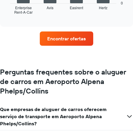
seguinte
0
apresenta
Enterprise
Avis
Easirent
Hertz
Rent-A-Car
as
End
of
quatro
interactive
rent-
chart
a-
cars
Encontrar ofertas
com
mais
estações
de
aluguer
O
Perguntas frequentes sobre o aluguer
gráfico
de carros em Aeroporto Alpena
apresenta
rent-
Phelps/Collins
a-
cars
numa
abcissa
Que empresas de aluguer de carros oferecem
O
serviço de transporte em Aeroporto Alpena
gráfico
Phelps/Collins?
apresenta
as