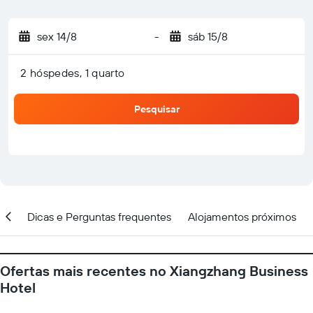
sex 14/8
-
sáb 15/8
2 hóspedes, 1 quarto
Pesquisar
ção
Dicas e Perguntas frequentes
Alojamentos próximos
Ofertas mais recentes no Xiangzhang Business
Hotel