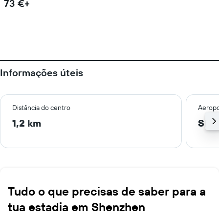
73 €+
Informações úteis
Distância do centro
Aeropo
1,2 km
She
Tudo o que precisas de saber para a
tua estadia em Shenzhen