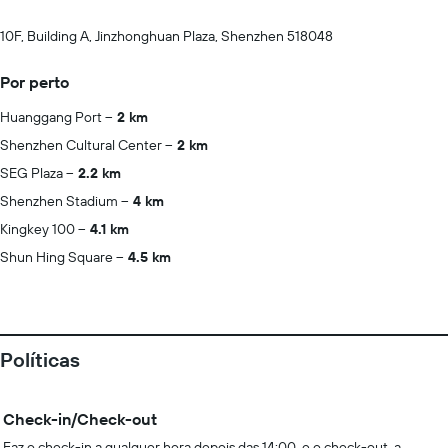
10F, Building A, Jinzhonghuan Plaza, Shenzhen 518048
Por perto
Huanggang Port
2 km
Shenzhen Cultural Center
2 km
SEG Plaza
2.2 km
Shenzhen Stadium
4 km
Kingkey 100
4.1 km
Shun Hing Square
4.5 km
Políticas
Check-in/Check-out
Faz o check-in a qualquer hora depois das 14:00, e o check-out, a