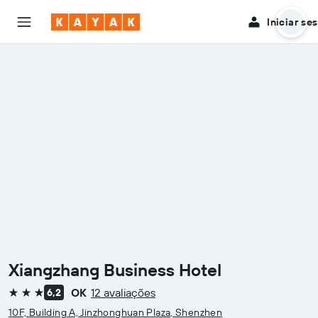
Iniciar se
Xiangzhang Business Hotel
OK
12 avaliações
6,2
3 estrelas
10F, Building A, Jinzhonghuan Plaza, Shenzhen