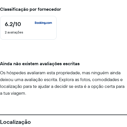
Classificação por fornecedor
6.2
/10
6.2
de
2 avaliações
10
Ainda não existem avaliações escritas
Os hóspedes avaliaram esta propriedade, mas ninguém ainda
deixou uma avaliação escrita. Explora as fotos, comodidades e
localização para te ajudar a decidir se esta é a opção certa para
a tua viagem.
Localização