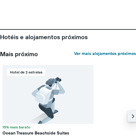
gráfico
apresenta
o
preço
médio
de
Hotéis e alojamentos próximos
um
quarto
numa
Mais próximo
Ver mais alojamentos próximos
ordenada
Hotel de 2 estrelas
15% mais barato
Ocean Treasure Beachside Suites