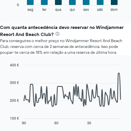
O
0
gráfico
seg
ter
qua
qui
sex
sáb
dom
End
of
seguinte
interactive
apresenta
chart
o
Com quanta antecedência devo reservar no Windjammer
preço
Resort And Beach Club?
médio
Para conseguires o melhor preço no Windjammer Resort And Beach
de
Club, reserva com cerca de 2 semanas de antecedência. Isso pode
um
poupar-te cerca de 18% em relação a uma reserva de última hora.
quarto
a
cada
400 €
dia
Line
Chart
da
graphic.
chart
with
semana
300 €
90
O
data
gráfico
points.
apresenta
200 €
os
O
dias
gráfico
da
seguinte
100 €
semana
mostra
90
60
30
End
numa
of
como
interactive