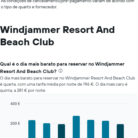
As condições de cancelamento/pré-pagamento variam de acordo com
o tipo de quarto e fornecedor.
Windjammer Resort And
Beach Club
Qual é o dia mais barato para reservar no Windjammer
Resort And Beach Club?
O dia mais barato para reservar no Windjammer Resort And Beach Club
é quarta, com uma tarifa média por noite de 196 €. O dia mais caro é
quinta, a 281 € por noite.
400 €
Bar
Chart
graphic.
chart
with
200 €
7
bars.