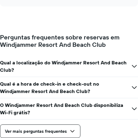
abcissa
o
chart
O
preço
gráfico
de
apresenta
um
o
quarto
preço
muda
médio
Perguntas frequentes sobre reservas em
perto
de
Windjammer Resort And Beach Club
da
um
data
quarto
da
numa
estadia
Qual a localização do Windjammer Resort And Beach
ordenada
O
Club?
gráfico
apresenta
Qual é a hora de check-in e check-out no
o
número
Windjammer Resort And Beach Club?
de
dias
O Windjammer Resort And Beach Club disponibiliza
antes
Wi-Fi grátis?
da
estadia
numa
Ver mais perguntas frequentes
abcissa
O