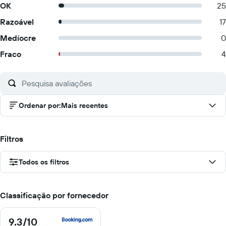
OK
25
Razoável
17
Medíocre
0
Fraco
4
Ordenar por
:
Mais recentes
Filtros
Todos os filtros
Classificação por fornecedor
9.3
/10
9.3