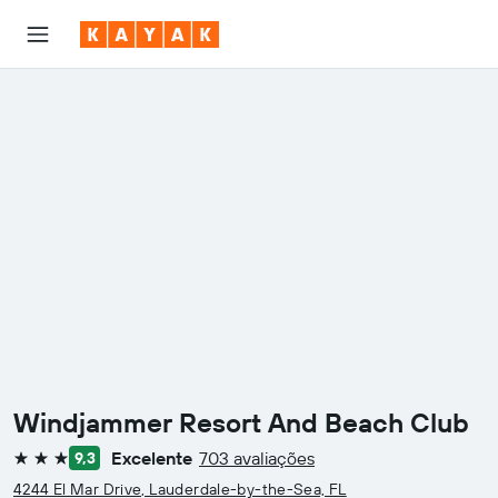
Windjammer Resort And Beach Club
Excelente
703 avaliações
9,3
3 estrelas
4244 El Mar Drive, Lauderdale-by-the-Sea, FL