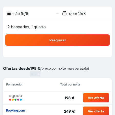
sáb 15/8
-
dom 16/8
2 hóspedes, 1 quarto
Pesquisar
Ofertas desde
198 €
/
preço por noite mais barato(a)
Fornecedor
Total por noite
198 €
Ver oferta
249 €
Ver oferta