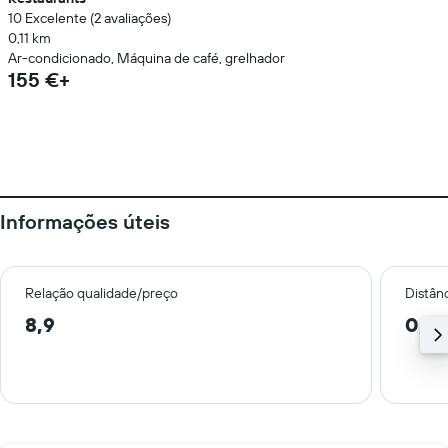
10 Excelente (2 avaliações)
0,11 km
Ar-condicionado, Máquina de café, grelhador
155 €+
Informações úteis
Relação qualidade/preço
Distân
8,9
0,5