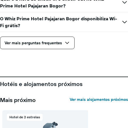
os
Prime Hotel Pajajaran Bogor?
dias
da
O Whiz Prime Hotel Pajajaran Bogor disponibiliza Wi-
semana
Fi grátis?
numa
abcissa
O
Ver mais perguntas frequentes
gráfico
apresenta
o
preço
médio
de
um
quarto
Hotéis e alojamentos próximos
numa
ordenada
Mais próximo
Ver mais alojamentos próximos
Hotel de 2 estrelas