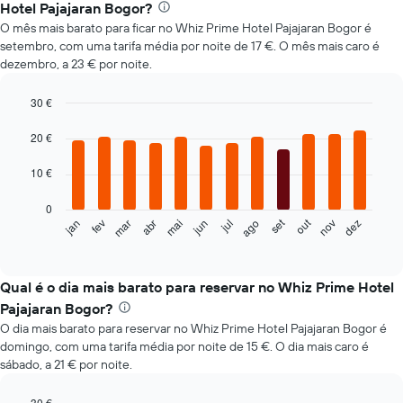
Hotel Pajajaran Bogor?
O mês mais barato para ficar no Whiz Prime Hotel Pajajaran Bogor é
setembro, com uma tarifa média por noite de 17 €. O mês mais caro é
dezembro, a 23 € por noite.
30 €
Bar
Chart
graphic.
chart
20 €
with
12
10 €
bars.
0
O
out
set
fev
mai
ago
nov
jan
abr
jul
mar
jun
dez
gráfico
End
of
seguinte
interactive
apresenta
chart
o
Qual é o dia mais barato para reservar no Whiz Prime Hotel
preço
Pajajaran Bogor?
médio
O dia mais barato para reservar no Whiz Prime Hotel Pajajaran Bogor é
de
domingo, com uma tarifa média por noite de 15 €. O dia mais caro é
um
sábado, a 21 € por noite.
quarto
em
cada
30 €