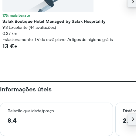
17% mais barato
Salak Boutique Hotel Managed by Salak Hospitality
9.3 Excelente (44 avaliações)
0,37 km
Estacionamento, TV de ecrã plano, Artigos de higiene grátis
13 €+
Informações úteis
Relação qualidade/preço
Distân
8,4
2,0