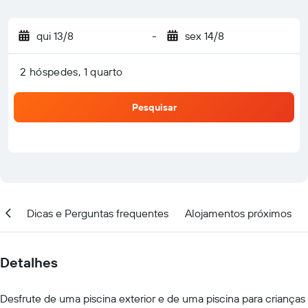
qui 13/8
-
sex 14/8
2 hóspedes, 1 quarto
Pesquisar
ção
Dicas e Perguntas frequentes
Alojamentos próximos
Detalhes
Desfrute de uma piscina exterior e de uma piscina para crianças