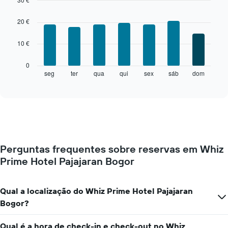
mês
Bar
Chart
O
graphic.
chart
20 €
with
gráfico
7
apresenta
10 €
bars.
meses
numa
O
0
abcissa.
gráfico
seg
ter
qua
qui
sex
sáb
dom
End
O
of
seguinte
gráfico
interactive
apresenta
chart
apresenta
o
o
preço
preço
médio
médio
de
de
um
um
Perguntas frequentes sobre reservas em Whiz
quarto
quarto
Prime Hotel Pajajaran Bogor
a
numa
cada
ordenada
dia
da
Qual a localização do Whiz Prime Hotel Pajajaran
semana
Bogor?
O
gráfico
Qual é a hora de check-in e check-out no Whiz
apresenta