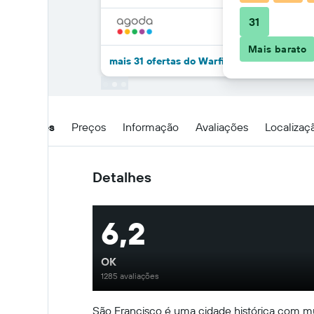
31
Mais barato
mais 31 ofertas do Warfield Hotel
Detalhes
Preços
Informação
Avaliações
Localizaç
Detalhes
6,2
OK
1285 avaliações
São Francisco é uma cidade histórica com mui