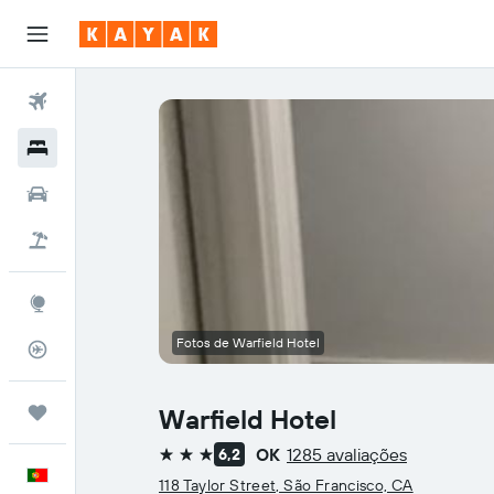
Voos
Hotéis
Carros
Voo+Hotel
Explore
Fotos de Warfield Hotel
Monitorizador de voos
Trips
Warfield Hotel
OK
1285 avaliações
6,2
3 estrelas
Português
118 Taylor Street, São Francisco, CA