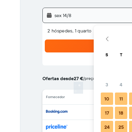
sex 14/8
2 hóspedes, 1 quarto
S
T
Ofertas desde
27 €
/
preço por noite mais barat
3
4
Fornecedor
10
11
17
18
24
25