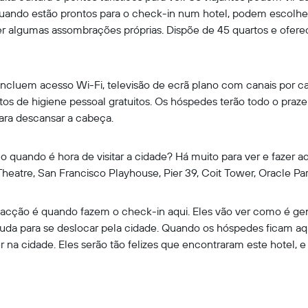
uando estão prontos para o check-in num hotel, podem escolher
 ter algumas assombrações próprias. Dispõe de 45 quartos e ofe
cluem acesso Wi-Fi, televisão de ecrã plano com canais por cabo 
s de higiene pessoal gratuitos. Os hóspedes terão todo o prazer
ra descansar a cabeça.
ando é hora de visitar a cidade? Há muito para ver e fazer aq
heatre, San Francisco Playhouse, Pier 39, Coit Tower, Oracle Park
acção é quando fazem o check-in aqui. Eles vão ver como é gent
uda para se deslocar pela cidade. Quando os hóspedes ficam aq
er na cidade. Eles serão tão felizes que encontraram este hotel, e