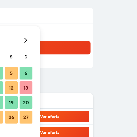
S
D
5
6
12
13
19
20
Ver oferta
26
27
Ver oferta