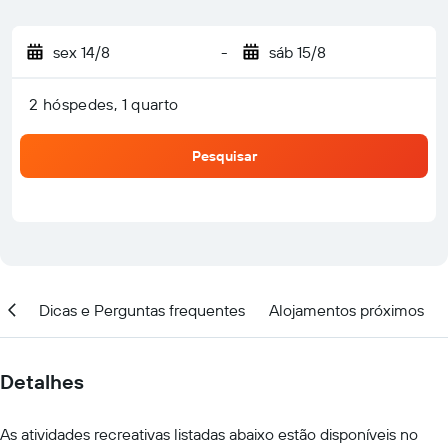
sex 14/8
-
sáb 15/8
2 hóspedes, 1 quarto
Pesquisar
ção
Dicas e Perguntas frequentes
Alojamentos próximos
Detalhes
As atividades recreativas listadas abaixo estão disponíveis no