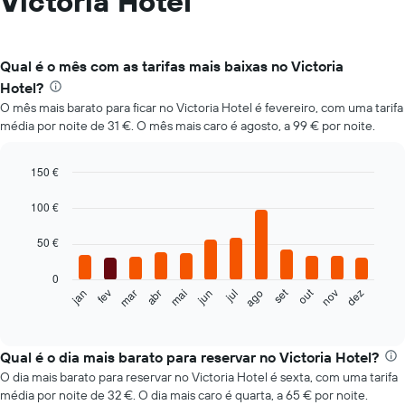
Victoria Hotel
Qual é o mês com as tarifas mais baixas no Victoria
Hotel?
O mês mais barato para ficar no Victoria Hotel é fevereiro, com uma tarifa
média por noite de 31 €. O mês mais caro é agosto, a 99 € por noite.
150 €
Bar
Chart
graphic.
chart
100 €
with
12
50 €
bars.
0
O
set
out
fev
mai
ago
nov
mar
jun
dez
jan
abr
jul
gráfico
End
of
seguinte
interactive
apresenta
chart
o
Qual é o dia mais barato para reservar no Victoria Hotel?
preço
O dia mais barato para reservar no Victoria Hotel é sexta, com uma tarifa
médio
média por noite de 32 €. O dia mais caro é quarta, a 65 € por noite.
de