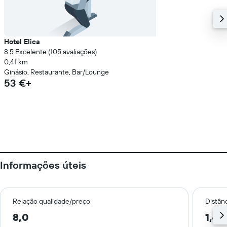
Hotel Elica
8.5 Excelente (105 avaliações)
0,41 km
Ginásio, Restaurante, Bar/Lounge
53 €+
Informações úteis
Relação qualidade/preço
Distân
8,0
1,4 