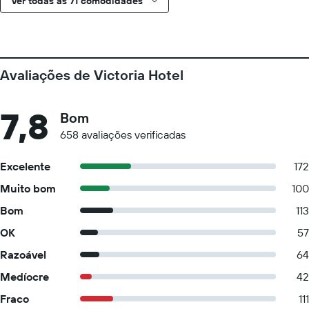
Ver todas as 71 comodidades
Avaliações de Victoria Hotel
7,8
Bom
658 avaliações verificadas
Excelente
172
Muito bom
100
Bom
113
OK
57
Razoável
64
Medíocre
42
Fraco
111