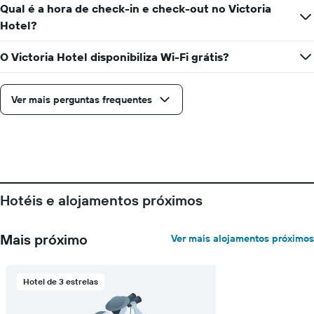
O
Qual é a hora de check-in e check-out no Victoria
gráfico
Hotel?
apresenta
os
dias
O Victoria Hotel disponibiliza Wi-Fi grátis?
da
semana
numa
Ver mais perguntas frequentes
abcissa
O
gráfico
apresenta
o
preço
médio
Hotéis e alojamentos próximos
de
um
quarto
Mais próximo
Ver mais alojamentos próximos
numa
ordenada
Hotel de 3 estrelas