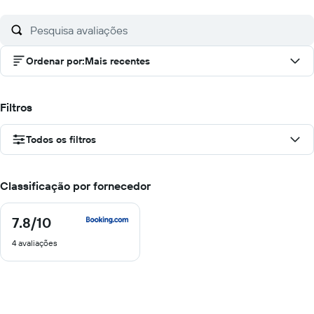
Ordenar por
:
Mais recentes
Filtros
Todos os filtros
Classificação por fornecedor
7.8
/10
7.8
de
4 avaliações
10