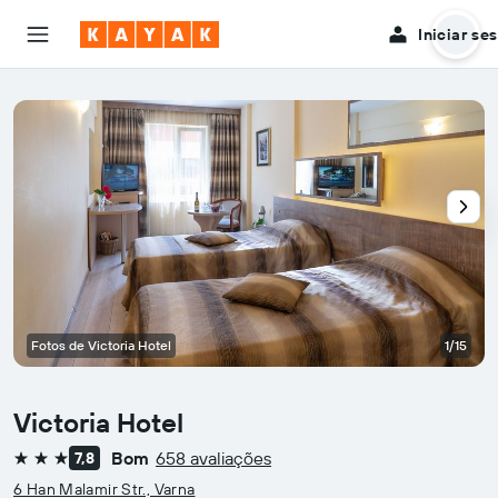
Iniciar se
Fotos de Victoria Hotel
1/15
Victoria Hotel
Bom
658 avaliações
7,8
3 estrelas
6 Han Malamir Str., Varna